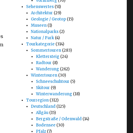
Vorarlberg
(70)
Sehenswertes
(51)
Architektur
(29)
Geologie / Geotop
(15)
Museen
(1)
Nationalparks
(2)
es
Natur / Park
(4)
em
Tourkategorie
(314)
Sommertouren
(283)
Klettersteig
(24)
Radtour
(8)
Wanderung
(262)
Wintertouren
(30)
Schneeschuhtour
(5)
Skitour
(9)
Winterwanderung
(18)
Tourregion
(312)
Deutschland
(125)
Allgäu
(15)
Bergstraße / Odenwald
(14)
Bodensee
(30)
Pfalz
(7)