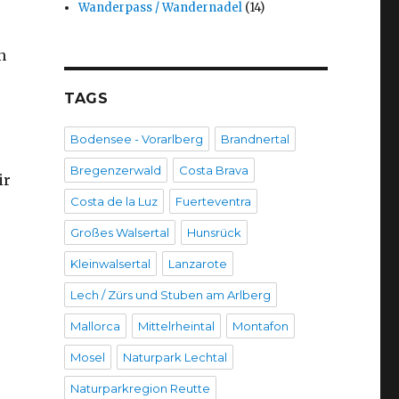
Wanderpass / Wandernadel
(14)
n
TAGS
Bodensee - Vorarlberg
Brandnertal
Bregenzerwald
Costa Brava
ir
Costa de la Luz
Fuerteventra
Großes Walsertal
Hunsrück
Kleinwalsertal
Lanzarote
Lech / Zürs und Stuben am Arlberg
Mallorca
Mittelrheintal
Montafon
Mosel
Naturpark Lechtal
Naturparkregion Reutte