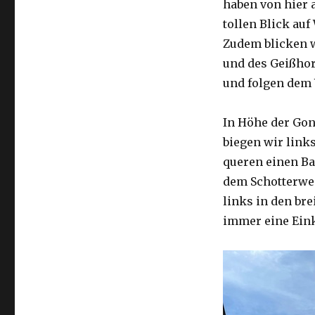
haben von hier 
tollen Blick au
Zudem blicken w
und des Geißhor
und folgen dem 
In Höhe der Gond
biegen wir link
queren einen Ba
dem Schotterweg
links in den br
immer eine Eink