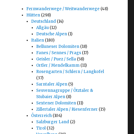
Fernwanderwege / Weitwanderwege
(48)
Hütten
(298)
Deutschland
(14)
Allgäu
(12)
Deutsche Alpen
(1)
Italien
(180)
Belluneser Dolomiten
(18)
Fanes / Sennes / Prags
(17)
Geisler / Puez / Sella
(58)
Ortler / Mendelkamm
(11)
Rosengarten / Schlern / Langkofel
(37)
Sarntaler Alpen
(5)
Sesvennagruppe / Ötztaler &
Stubaier Alpen
(8)
Sextener Dolomiten
(11)
Zillertaler Alpen / Riesenferner
(15)
Österreich
(104)
Salzburger Land
(2)
Tirol
(32)