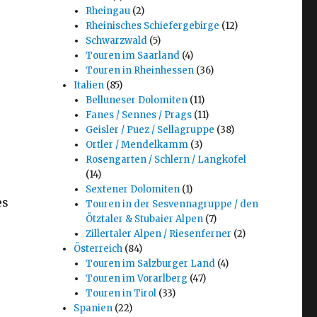
Rheingau
(2)
Rheinisches Schiefergebirge
(12)
Schwarzwald
(5)
Touren im Saarland
(4)
Touren in Rheinhessen
(36)
Italien
(85)
Belluneser Dolomiten
(11)
Fanes / Sennes / Prags
(11)
Geisler / Puez / Sellagruppe
(38)
Ortler / Mendelkamm
(3)
Rosengarten / Schlern / Langkofel
(14)
Sextener Dolomiten
(1)
es
Touren in der Sesvennagruppe / den
Ötztaler & Stubaier Alpen
(7)
Zillertaler Alpen / Riesenferner
(2)
Österreich
(84)
Touren im Salzburger Land
(4)
Touren im Vorarlberg
(47)
Touren in Tirol
(33)
Spanien
(22)