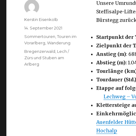
Unsere Umrundun
Steffisalpe-Lift
Autor
Kerstin Eisenkolb
Bürstegg zurück
Veröffentlicht
14. September 2021
am
Kategorien
Sommertouren
,
Touren im
Startpunkt der 
Vorarlberg
,
Wanderung
Zielpunkt der 
Schlagwörter
Bregenzerwald
,
Lech /
Anstieg (m)
: 68
Zürs und Stuben am
Abstieg (m):
1.0
Arlberg
Tourlänge (km
Tourdauer (Std.)
Etappe auf fo
Lechweg – Vo
Klettersteige a
Einkehrmöglic
Auenfelder Hütt
Hochalp