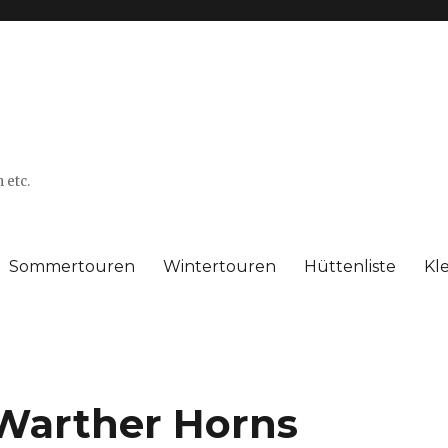
 etc.
Sommertouren
Wintertouren
Hüttenliste
Kl
Warther Horns