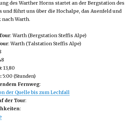
g des Warther Horns startet an der Bergstation des
es und führt uns über die Hochalpe, das Auenfeld und
 nach Warth.
Tour
: Warth (Bergstation Steffis Alpe)
Tour
: Warth (Talstation Steffis Alpe)
8
48
):
13,80
:
5:00 (Stunden)
lgendem Fernweg
:
n der Quelle bis zum Lechfall
uf der Tour
:
hkeiten
:
e