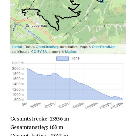
Leaflet
| Data ©
OpenStreetMap
contributors, Maps ©
OpenStreetMap
contributors,
CC-BY-SA
, Imagery ©
Mapbox
Gesamtstrecke:
13536 m
Gesamtanstieg:
163 m
Gesamtabstieg:
-1342 m