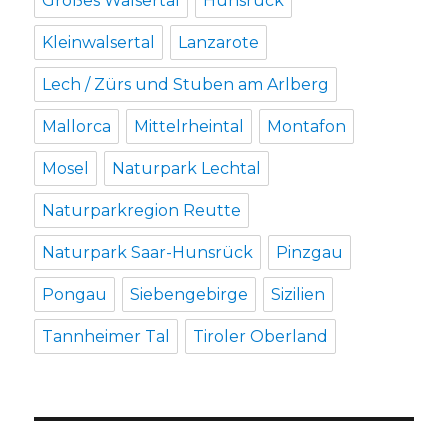
Großes Walsertal
Hunsrück
Kleinwalsertal
Lanzarote
Lech / Zürs und Stuben am Arlberg
Mallorca
Mittelrheintal
Montafon
Mosel
Naturpark Lechtal
Naturparkregion Reutte
Naturpark Saar-Hunsrück
Pinzgau
Pongau
Siebengebirge
Sizilien
Tannheimer Tal
Tiroler Oberland