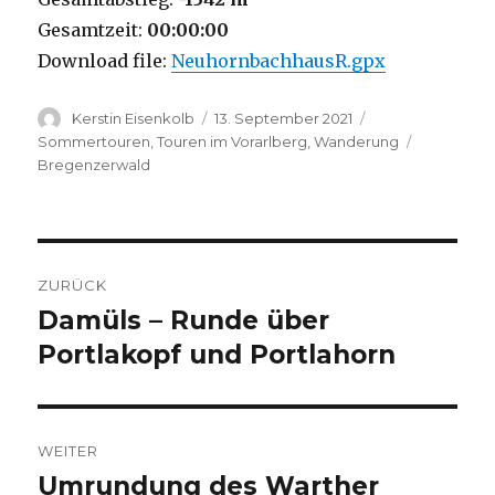
Gesamtzeit:
00:00:00
Download file:
NeuhornbachhausR.gpx
Autor
Veröffentlicht
Kategorien
Kerstin Eisenkolb
13. September 2021
am
Schlagwör
Sommertouren
,
Touren im Vorarlberg
,
Wanderung
Bregenzerwald
Beitragsnavigation
ZURÜCK
Damüls – Runde über
Vorheriger
Beitrag:
Portlakopf und Portlahorn
WEITER
Umrundung des Warther
Nächster