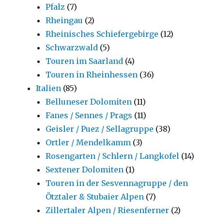
Pfalz
(7)
Rheingau
(2)
Rheinisches Schiefergebirge
(12)
Schwarzwald
(5)
Touren im Saarland
(4)
Touren in Rheinhessen
(36)
Italien
(85)
Belluneser Dolomiten
(11)
Fanes / Sennes / Prags
(11)
Geisler / Puez / Sellagruppe
(38)
Ortler / Mendelkamm
(3)
Rosengarten / Schlern / Langkofel
(14)
Sextener Dolomiten
(1)
Touren in der Sesvennagruppe / den
Ötztaler & Stubaier Alpen
(7)
Zillertaler Alpen / Riesenferner
(2)