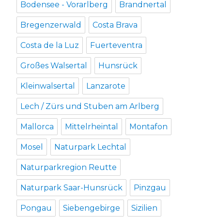
Bodensee - Vorarlberg
Brandnertal
Bregenzerwald
Costa Brava
Costa de la Luz
Fuerteventra
Großes Walsertal
Hunsrück
Kleinwalsertal
Lanzarote
Lech / Zürs und Stuben am Arlberg
Mallorca
Mittelrheintal
Montafon
Mosel
Naturpark Lechtal
Naturparkregion Reutte
Naturpark Saar-Hunsrück
Pinzgau
Pongau
Siebengebirge
Sizilien