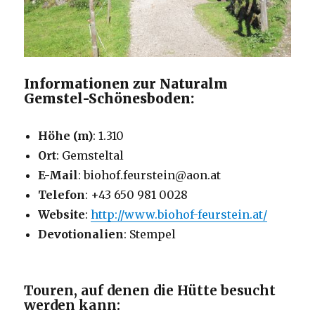
Informationen zur Naturalm
Gemstel-Schönesboden:
Höhe (m)
: 1.310
Ort
: Gemsteltal
E-Mail
: biohof.feurstein@aon.at
Telefon
: +43 650 981 0028
Website
:
http://www.biohof-feurstein.at/
Devotionalien
: Stempel
Touren, auf denen die Hütte besucht
werden kann: