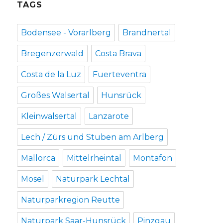
TAGS
Bodensee - Vorarlberg
Brandnertal
Bregenzerwald
Costa Brava
Costa de la Luz
Fuerteventra
Großes Walsertal
Hunsrück
Kleinwalsertal
Lanzarote
Lech / Zürs und Stuben am Arlberg
Mallorca
Mittelrheintal
Montafon
Mosel
Naturpark Lechtal
Naturparkregion Reutte
Naturpark Saar-Hunsrück
Pinzgau