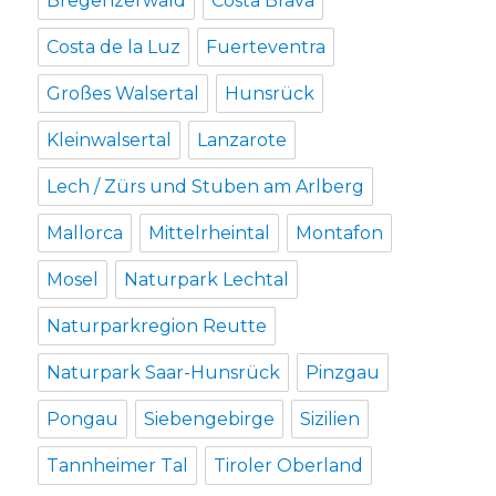
Bregenzerwald
Costa Brava
Costa de la Luz
Fuerteventra
Großes Walsertal
Hunsrück
Kleinwalsertal
Lanzarote
Lech / Zürs und Stuben am Arlberg
Mallorca
Mittelrheintal
Montafon
Mosel
Naturpark Lechtal
Naturparkregion Reutte
Naturpark Saar-Hunsrück
Pinzgau
Pongau
Siebengebirge
Sizilien
Tannheimer Tal
Tiroler Oberland