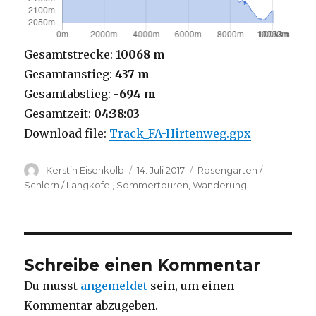
Gesamtstrecke:
10068 m
Gesamtanstieg:
437 m
Gesamtabstieg:
-694 m
Gesamtzeit:
04:38:03
Download file:
Track_FA-Hirtenweg.gpx
Autor
Veröffentlicht
Kategorien
Kerstin Eisenkolb
14. Juli 2017
Rosengarten /
am
Schlern / Langkofel
,
Sommertouren
,
Wanderung
Schreibe einen Kommentar
Du musst
angemeldet
sein, um einen
Kommentar abzugeben.