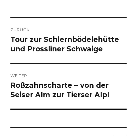
Beitragsnavigation
ZURÜCK
Tour zur Schlernbödelehütte
Vorheriger
Beitrag:
und Prossliner Schwaige
WEITER
Roßzahnscharte – von der
Nächster
Beitrag:
Seiser Alm zur Tierser Alpl