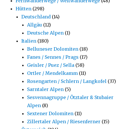
Fernwanderwege / Weitwanderwege
(48)
Hütten
(298)
Deutschland
(14)
Allgäu
(12)
Deutsche Alpen
(1)
Italien
(180)
Belluneser Dolomiten
(18)
Fanes / Sennes / Prags
(17)
Geisler / Puez / Sella
(58)
Ortler / Mendelkamm
(11)
Rosengarten / Schlern / Langkofel
(37)
Sarntaler Alpen
(5)
Sesvennagruppe / Ötztaler & Stubaier
Alpen
(8)
Sextener Dolomiten
(11)
Zillertaler Alpen / Riesenferner
(15)