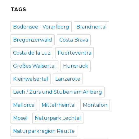
TAGS
Bodensee - Vorarlberg
Brandnertal
Bregenzerwald
Costa Brava
Costa de la Luz
Fuerteventra
Großes Walsertal
Hunsrück
Kleinwalsertal
Lanzarote
Lech / Zürs und Stuben am Arlberg
Mallorca
Mittelrheintal
Montafon
Mosel
Naturpark Lechtal
Naturparkregion Reutte