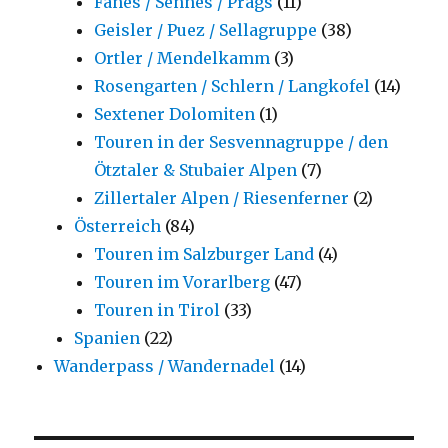
Fanes / Sennes / Prags
(11)
Geisler / Puez / Sellagruppe
(38)
Ortler / Mendelkamm
(3)
Rosengarten / Schlern / Langkofel
(14)
Sextener Dolomiten
(1)
Touren in der Sesvennagruppe / den
Ötztaler & Stubaier Alpen
(7)
Zillertaler Alpen / Riesenferner
(2)
Österreich
(84)
Touren im Salzburger Land
(4)
Touren im Vorarlberg
(47)
Touren in Tirol
(33)
Spanien
(22)
Wanderpass / Wandernadel
(14)