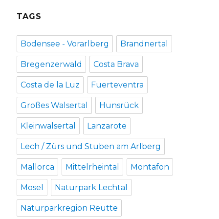
TAGS
Bodensee - Vorarlberg
Brandnertal
Bregenzerwald
Costa Brava
Costa de la Luz
Fuerteventra
Großes Walsertal
Hunsrück
Kleinwalsertal
Lanzarote
Lech / Zürs und Stuben am Arlberg
Mallorca
Mittelrheintal
Montafon
Mosel
Naturpark Lechtal
Naturparkregion Reutte