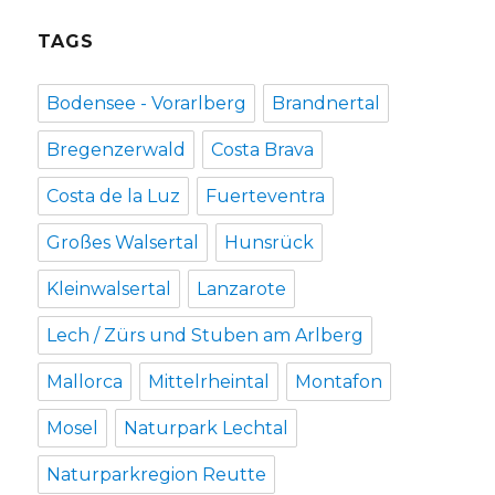
TAGS
Bodensee - Vorarlberg
Brandnertal
Bregenzerwald
Costa Brava
Costa de la Luz
Fuerteventra
Großes Walsertal
Hunsrück
Kleinwalsertal
Lanzarote
Lech / Zürs und Stuben am Arlberg
Mallorca
Mittelrheintal
Montafon
Mosel
Naturpark Lechtal
Naturparkregion Reutte