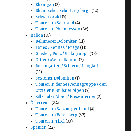
Rheingau
(2)
Rheinisches Schiefergebirge
(12)
Schwarzwald
(5)
Touren im Saarland
(4)
Touren in Rheinhessen
(36)
Italien
(85)
Belluneser Dolomiten
(11)
Fanes / Sennes / Prags
(11)
Geisler / Puez / Sellagruppe
(38)
Ortler / Mendelkamm
(3)
Rosengarten / Schlern / Langkofel
(14)
Sextener Dolomiten
(1)
Touren in der Sesvennagruppe / den
Ötztaler & Stubaier Alpen
(7)
Zillertaler Alpen / Riesenferner
(2)
Österreich
(84)
Touren im Salzburger Land
(4)
Touren im Vorarlberg
(47)
Touren in Tirol
(33)
Spanien
(22)