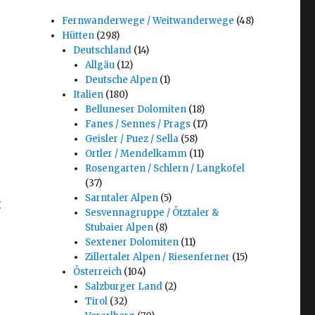
Fernwanderwege / Weitwanderwege
(48)
Hütten
(298)
Deutschland
(14)
Allgäu
(12)
Deutsche Alpen
(1)
Italien
(180)
Belluneser Dolomiten
(18)
Fanes / Sennes / Prags
(17)
Geisler / Puez / Sella
(58)
Ortler / Mendelkamm
(11)
Rosengarten / Schlern / Langkofel
(37)
Sarntaler Alpen
(5)
:
Sesvennagruppe / Ötztaler &
Stubaier Alpen
(8)
Sextener Dolomiten
(11)
Zillertaler Alpen / Riesenferner
(15)
Österreich
(104)
Salzburger Land
(2)
Tirol
(32)