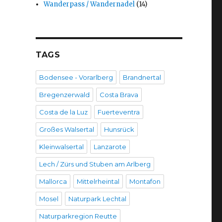
Wanderpass / Wandernadel
(14)
TAGS
Bodensee - Vorarlberg
Brandnertal
Bregenzerwald
Costa Brava
Costa de la Luz
Fuerteventra
Großes Walsertal
Hunsrück
Kleinwalsertal
Lanzarote
Lech / Zürs und Stuben am Arlberg
Mallorca
Mittelrheintal
Montafon
Mosel
Naturpark Lechtal
Naturparkregion Reutte