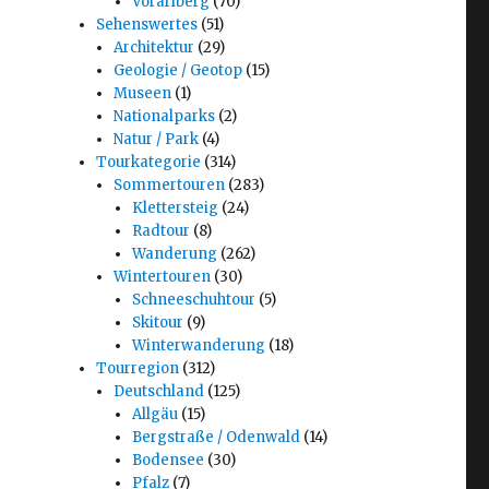
Vorarlberg
(70)
Sehenswertes
(51)
Architektur
(29)
Geologie / Geotop
(15)
Museen
(1)
Nationalparks
(2)
Natur / Park
(4)
Tourkategorie
(314)
Sommertouren
(283)
Klettersteig
(24)
Radtour
(8)
Wanderung
(262)
Wintertouren
(30)
Schneeschuhtour
(5)
Skitour
(9)
Winterwanderung
(18)
Tourregion
(312)
Deutschland
(125)
Allgäu
(15)
Bergstraße / Odenwald
(14)
Bodensee
(30)
Pfalz
(7)