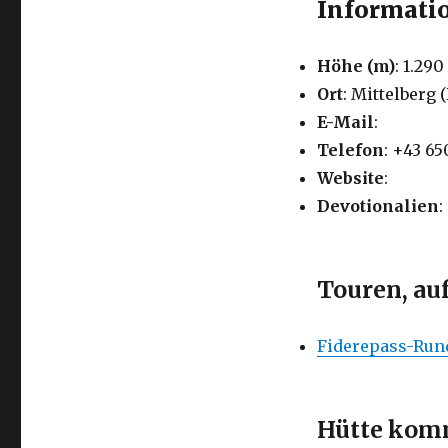
Informatio
Höhe (m)
: 1.290
Ort
: Mittelberg 
E-Mail
:
Telefon
: +43 6
Website
:
Devotionalien
:
Touren, au
Fiderepass-Rund
Hütte komm