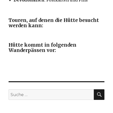
Devotionalien
: Postkarten und Pins
Touren, auf denen die Hütte besucht
werden kann:
Hütte kommt in folgenden
Wanderpässen vor:
SU
Suche
nach: