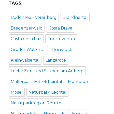
TAGS
Bodensee - Vorarlberg
Brandnertal
Bregenzerwald
Costa Brava
Costa de la Luz
Fuerteventra
Großes Walsertal
Hunsrück
Kleinwalsertal
Lanzarote
Lech / Zürs und Stuben am Arlberg
Mallorca
Mittelrheintal
Montafon
Mosel
Naturpark Lechtal
Naturparkregion Reutte
Naturpark Saar-Hunsrück
Pinzgau