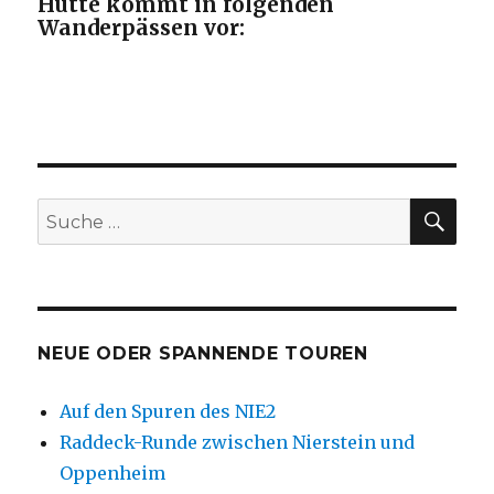
Hütte kommt in folgenden
Wanderpässen vor:
SU
Suche
nach:
NEUE ODER SPANNENDE TOUREN
Auf den Spuren des NIE2
Raddeck-Runde zwischen Nierstein und
Oppenheim