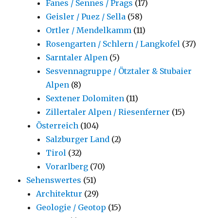
Fanes / Sennes / Prags
(17)
Geisler / Puez / Sella
(58)
Ortler / Mendelkamm
(11)
Rosengarten / Schlern / Langkofel
(37)
Sarntaler Alpen
(5)
Sesvennagruppe / Ötztaler & Stubaier
Alpen
(8)
Sextener Dolomiten
(11)
Zillertaler Alpen / Riesenferner
(15)
Österreich
(104)
Salzburger Land
(2)
Tirol
(32)
Vorarlberg
(70)
Sehenswertes
(51)
Architektur
(29)
Geologie / Geotop
(15)