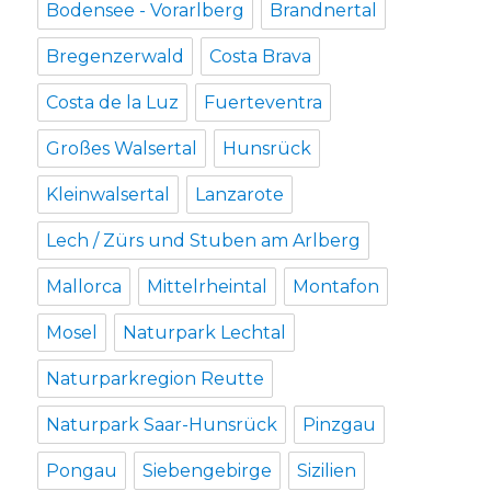
Bodensee - Vorarlberg
Brandnertal
Bregenzerwald
Costa Brava
Costa de la Luz
Fuerteventra
Großes Walsertal
Hunsrück
Kleinwalsertal
Lanzarote
Lech / Zürs und Stuben am Arlberg
Mallorca
Mittelrheintal
Montafon
Mosel
Naturpark Lechtal
Naturparkregion Reutte
Naturpark Saar-Hunsrück
Pinzgau
Pongau
Siebengebirge
Sizilien