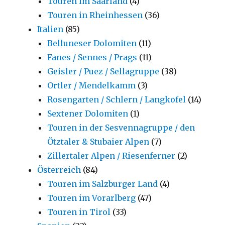
Touren im Saarland
(4)
Touren in Rheinhessen
(36)
Italien
(85)
Belluneser Dolomiten
(11)
Fanes / Sennes / Prags
(11)
Geisler / Puez / Sellagruppe
(38)
Ortler / Mendelkamm
(3)
Rosengarten / Schlern / Langkofel
(14)
Sextener Dolomiten
(1)
Touren in der Sesvennagruppe / den
Ötztaler & Stubaier Alpen
(7)
Zillertaler Alpen / Riesenferner
(2)
Österreich
(84)
Touren im Salzburger Land
(4)
Touren im Vorarlberg
(47)
Touren in Tirol
(33)