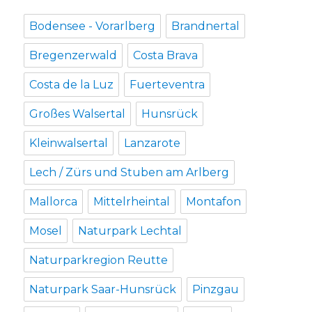
Bodensee - Vorarlberg
Brandnertal
Bregenzerwald
Costa Brava
Costa de la Luz
Fuerteventra
Großes Walsertal
Hunsrück
Kleinwalsertal
Lanzarote
Lech / Zürs und Stuben am Arlberg
Mallorca
Mittelrheintal
Montafon
Mosel
Naturpark Lechtal
Naturparkregion Reutte
Naturpark Saar-Hunsrück
Pinzgau