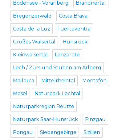
Bodensee - Vorarlberg
Brandnertal
Bregenzerwald
Costa Brava
Costa de la Luz
Fuerteventra
Großes Walsertal
Hunsrück
Kleinwalsertal
Lanzarote
Lech / Zürs und Stuben am Arlberg
Mallorca
Mittelrheintal
Montafon
Mosel
Naturpark Lechtal
Naturparkregion Reutte
Naturpark Saar-Hunsrück
Pinzgau
Pongau
Siebengebirge
Sizilien