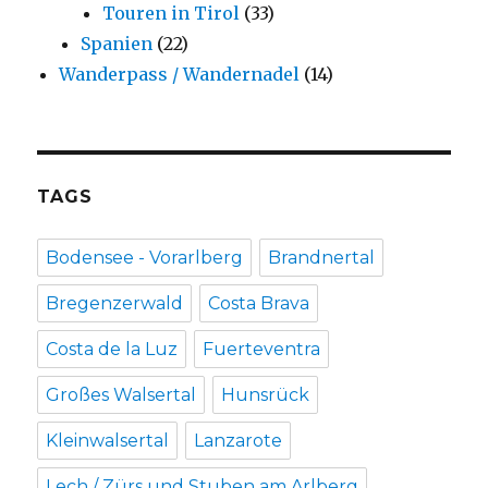
Touren in Tirol
(33)
Spanien
(22)
Wanderpass / Wandernadel
(14)
TAGS
Bodensee - Vorarlberg
Brandnertal
Bregenzerwald
Costa Brava
Costa de la Luz
Fuerteventra
Großes Walsertal
Hunsrück
Kleinwalsertal
Lanzarote
Lech / Zürs und Stuben am Arlberg