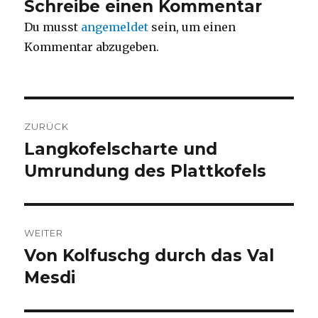
Schreibe einen Kommentar
Du musst
angemeldet
sein, um einen
Kommentar abzugeben.
Beitragsnavigation
ZURÜCK
Langkofelscharte und
Vorheriger
Beitrag:
Umrundung des Plattkofels
WEITER
Von Kolfuschg durch das Val
Nächster
Beitrag:
Mesdi