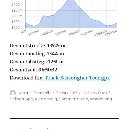
Gesamtstrecke:
13525 m
Gesamtanstieg:
1344 m
Gesamtabstieg:
-1251 m
Gesamtzeit:
06:50:32
Download file:
Track_Sassongher-Tour.gpx
Autor
Veröffentlicht
Kategorien
Kerstin Eisenkolb
7. März 2017
Geisler / Puez /
am
Sellagruppe
,
Klettersteig
,
Sommertouren
,
Wanderung