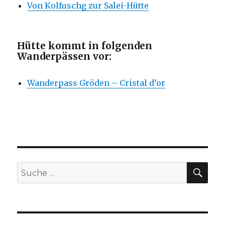
Von Kolfuschg zur Salei-Hütte
Hütte kommt in folgenden
Wanderpässen vor:
Wanderpass Gröden – Cristal d’or
SU
Suche
nach: