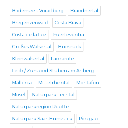
Bodensee - Vorarlberg
Brandnertal
Bregenzerwald
Costa Brava
Costa de la Luz
Fuerteventra
Großes Walsertal
Hunsrück
Kleinwalsertal
Lanzarote
Lech / Zürs und Stuben am Arlberg
Mallorca
Mittelrheintal
Montafon
Mosel
Naturpark Lechtal
Naturparkregion Reutte
Naturpark Saar-Hunsrück
Pinzgau