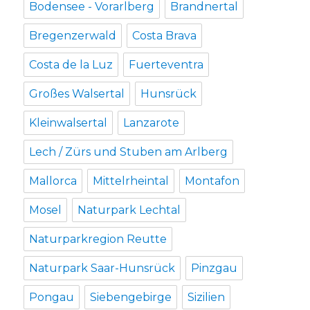
Bodensee - Vorarlberg
Brandnertal
Bregenzerwald
Costa Brava
Costa de la Luz
Fuerteventra
Großes Walsertal
Hunsrück
Kleinwalsertal
Lanzarote
Lech / Zürs und Stuben am Arlberg
Mallorca
Mittelrheintal
Montafon
Mosel
Naturpark Lechtal
Naturparkregion Reutte
Naturpark Saar-Hunsrück
Pinzgau
Pongau
Siebengebirge
Sizilien