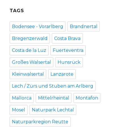
TAGS
Bodensee - Vorarlberg
Brandnertal
Bregenzerwald
Costa Brava
Costa de la Luz
Fuerteventra
Großes Walsertal
Hunsrück
Kleinwalsertal
Lanzarote
Lech / Zürs und Stuben am Arlberg
Mallorca
Mittelrheintal
Montafon
Mosel
Naturpark Lechtal
Naturparkregion Reutte