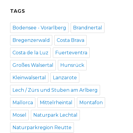
TAGS
Bodensee - Vorarlberg
Brandnertal
Bregenzerwald
Costa Brava
Costa de la Luz
Fuerteventra
Großes Walsertal
Hunsrück
Kleinwalsertal
Lanzarote
Lech / Zürs und Stuben am Arlberg
Mallorca
Mittelrheintal
Montafon
Mosel
Naturpark Lechtal
Naturparkregion Reutte