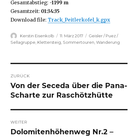
Gesamtabstieg:
-1199 m
Gesamtzeit:
01:34:35
Download file:
Track_Peitlerkofel_k.gpx
Autor
Veröffentlicht
Kategorien
Kerstin Eisenkolb
11. März 2017
Geisler / Puez /
am
Sellagruppe
,
Klettersteig
,
Sommertouren
,
Wanderung
Beitragsnavigation
ZURÜCK
Von der Seceda über die Pana-
Vorheriger
Beitrag:
Scharte zur Raschötzhütte
WEITER
Dolomitenhöhenweg Nr.2 –
Nächster