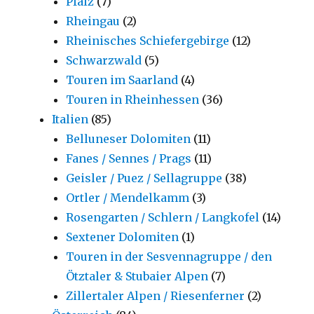
Pfalz
(7)
Rheingau
(2)
Rheinisches Schiefergebirge
(12)
Schwarzwald
(5)
Touren im Saarland
(4)
Touren in Rheinhessen
(36)
Italien
(85)
Belluneser Dolomiten
(11)
Fanes / Sennes / Prags
(11)
Geisler / Puez / Sellagruppe
(38)
Ortler / Mendelkamm
(3)
Rosengarten / Schlern / Langkofel
(14)
Sextener Dolomiten
(1)
Touren in der Sesvennagruppe / den
Ötztaler & Stubaier Alpen
(7)
Zillertaler Alpen / Riesenferner
(2)