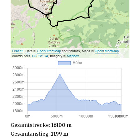
Leaflet
| Data ©
OpenStreetMap
contributors, Maps ©
OpenStreetMap
contributors,
CC-BY-SA
, Imagery ©
Mapbox
Gesamtstrecke:
16100 m
Gesamtanstieg:
1199 m