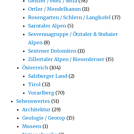
Geisler / Puez / Sella
(58)
Ortler / Mendelkamm
(11)
Rosengarten / Schlern / Langkofel
(37)
Sarntaler Alpen
(5)
Sesvennagruppe / Ötztaler & Stubaier
Alpen
(8)
Sextener Dolomiten
(11)
Zillertaler Alpen / Riesenferner
(15)
Österreich
(104)
Salzburger Land
(2)
Tirol
(32)
Vorarlberg
(70)
Sehenswertes
(51)
Architektur
(29)
Geologie / Geotop
(15)
Museen
(1)