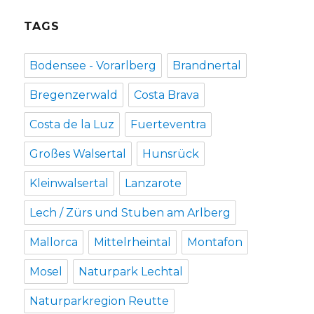
TAGS
Bodensee - Vorarlberg
Brandnertal
Bregenzerwald
Costa Brava
Costa de la Luz
Fuerteventra
Großes Walsertal
Hunsrück
Kleinwalsertal
Lanzarote
Lech / Zürs und Stuben am Arlberg
Mallorca
Mittelrheintal
Montafon
Mosel
Naturpark Lechtal
Naturparkregion Reutte