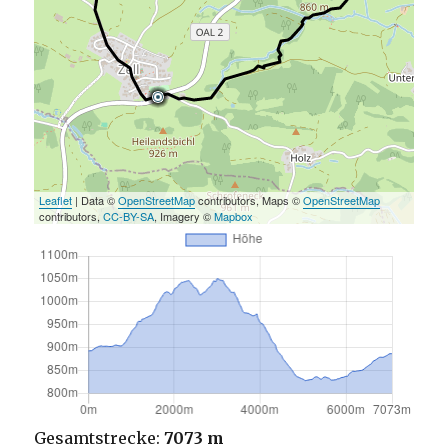
Leaflet
| Data ©
OpenStreetMap
contributors, Maps ©
OpenStreetMap
contributors,
CC-BY-SA
, Imagery ©
Mapbox
Gesamtstrecke:
7073 m