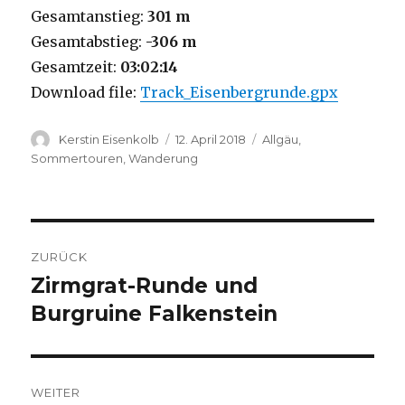
Gesamtanstieg:
301 m
Gesamtabstieg:
-306 m
Gesamtzeit:
03:02:14
Download file:
Track_Eisenbergrunde.gpx
Autor
Veröffentlicht
Kategorien
Kerstin Eisenkolb
12. April 2018
Allgäu
,
am
Sommertouren
,
Wanderung
Beitragsnavigation
ZURÜCK
Zirmgrat-Runde und
Vorheriger
Beitrag:
Burgruine Falkenstein
WEITER