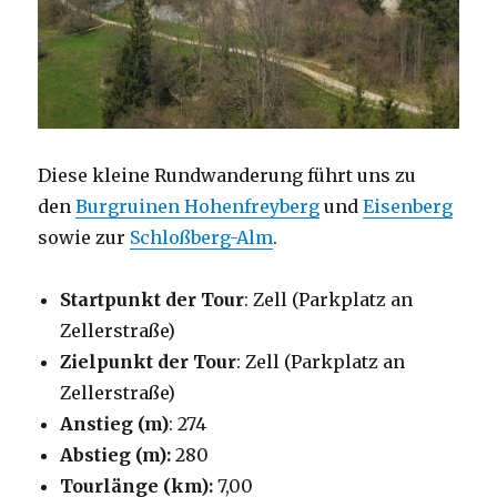
Diese kleine Rundwanderung führt uns zu
den
Burgruinen Hohenfreyberg
und
Eisenberg
sowie zur
Schloßberg-Alm
.
Startpunkt der Tour
: Zell (Parkplatz an
Zellerstraße)
Zielpunkt der Tour
: Zell (Parkplatz an
Zellerstraße)
Anstieg (m)
: 274
Abstieg (m):
280
Tourlänge (km):
7,00