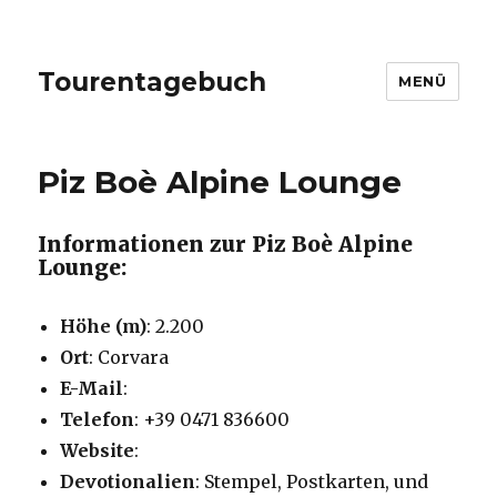
Tourentagebuch
MENÜ
Piz Boè Alpine Lounge
Informationen zur Piz Boè Alpine
Lounge:
Höhe (m)
: 2.200
Ort
: Corvara
E-Mail
:
Telefon
: +39 0471 836600
Website
:
Devotionalien
: Stempel, Postkarten, und