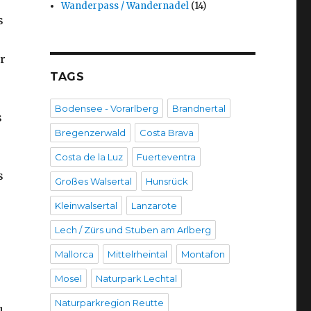
Wanderpass / Wandernadel
(14)
s
r
TAGS
Bodensee - Vorarlberg
Brandnertal
s
Bregenzerwald
Costa Brava
Costa de la Luz
Fuerteventra
s
Großes Walsertal
Hunsrück
Kleinwalsertal
Lanzarote
Lech / Zürs und Stuben am Arlberg
Mallorca
Mittelrheintal
Montafon
Mosel
Naturpark Lechtal
Naturparkregion Reutte