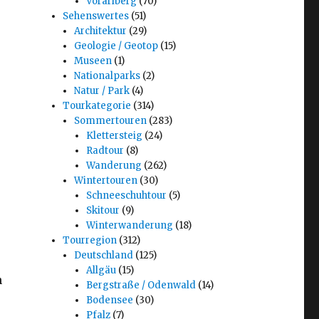
Vorarlberg
(70)
Sehenswertes
(51)
Architektur
(29)
Geologie / Geotop
(15)
Museen
(1)
Nationalparks
(2)
Natur / Park
(4)
Tourkategorie
(314)
Sommertouren
(283)
Klettersteig
(24)
Radtour
(8)
Wanderung
(262)
Wintertouren
(30)
Schneeschuhtour
(5)
Skitour
(9)
Winterwanderung
(18)
Tourregion
(312)
Deutschland
(125)
Allgäu
(15)
n
Bergstraße / Odenwald
(14)
Bodensee
(30)
Pfalz
(7)