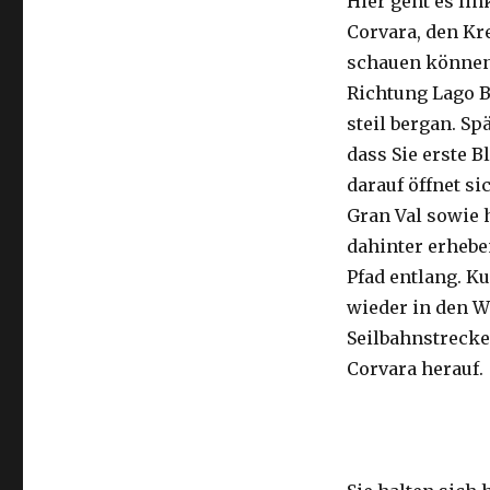
Hier geht es li
Corvara, den Kr
schauen können.
Richtung Lago Bo
steil bergan. Sp
dass Sie erste 
darauf öffnet si
Gran Val sowie 
dahinter erheb
Pfad entlang. K
wieder in den Wa
Seilbahnstreck
Corvara herauf.