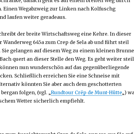
Schranke, danach geht es auf einem breiten Weg durch
n. Einen Wegabzweig zur Linken nach Kolfuschg
und laufen weiter geradeaus.
hreibt der breite Wirtschaftsweg eine Kehre. In dieser
r Wanderweg 645a zum Crep de Sela ab und führt steil
. Sie gelangen auf diesem Weg zu einem kleinen Brunn
Bach quert an dieser Stelle den Weg. Es geht weiter steil
e können nun wunderschön auf das gegenüberliegende
cken. Schließlich erreichen Sie eine Schneise mit
ternativ könnten Sie aber auch dem geschotterten
bergan folgen, (vgl. „
Rundtour Crëp de Munt-Hütte
„) w
ischem Wetter sicherlich empfiehlt.