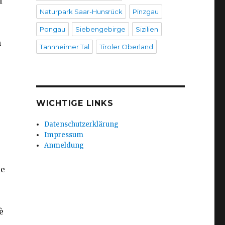
l
Naturpark Saar-Hunsrück
Pinzgau
Pongau
Siebengebirge
Sizilien
h
Tannheimer Tal
Tiroler Oberland
WICHTIGE LINKS
Datenschutzerklärung
Impressum
Anmeldung
ie
è