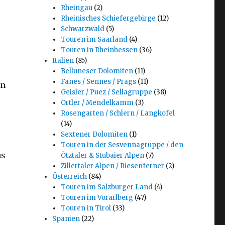
Rheingau
(2)
Rheinisches Schiefergebirge
(12)
Schwarzwald
(5)
Touren im Saarland
(4)
Touren in Rheinhessen
(36)
Italien
(85)
Belluneser Dolomiten
(11)
Fanes / Sennes / Prags
(11)
en
Geisler / Puez / Sellagruppe
(38)
Ortler / Mendelkamm
(3)
Rosengarten / Schlern / Langkofel
(14)
Sextener Dolomiten
(1)
Touren in der Sesvennagruppe / den
as
Ötztaler & Stubaier Alpen
(7)
Zillertaler Alpen / Riesenferner
(2)
Österreich
(84)
Touren im Salzburger Land
(4)
Touren im Vorarlberg
(47)
Touren in Tirol
(33)
Spanien
(22)