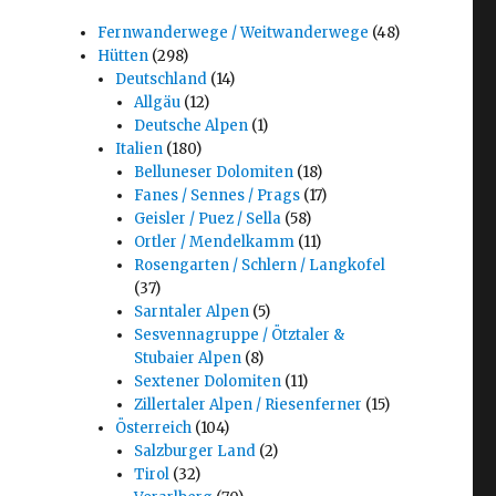
Fernwanderwege / Weitwanderwege
(48)
Hütten
(298)
Deutschland
(14)
Allgäu
(12)
Deutsche Alpen
(1)
Italien
(180)
Belluneser Dolomiten
(18)
Fanes / Sennes / Prags
(17)
Geisler / Puez / Sella
(58)
Ortler / Mendelkamm
(11)
Rosengarten / Schlern / Langkofel
(37)
Sarntaler Alpen
(5)
Sesvennagruppe / Ötztaler &
Stubaier Alpen
(8)
Sextener Dolomiten
(11)
Zillertaler Alpen / Riesenferner
(15)
Österreich
(104)
Salzburger Land
(2)
Tirol
(32)