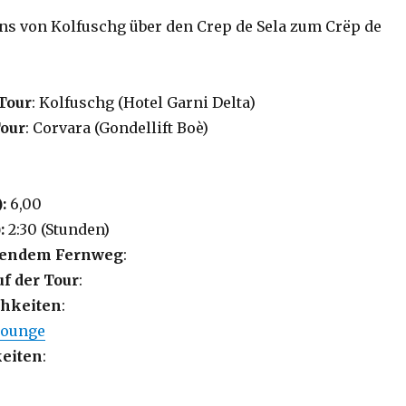
uns von Kolfuschg über den Crep de Sela zum Crëp de
Tour
: Kolfuschg (Hotel Garni Delta)
Tour
: Corvara (Gondellift Boè)
):
6,00
:
2:30 (Stunden)
lgendem Fernweg
:
uf der Tour
:
hkeiten
:
Lounge
eiten
: