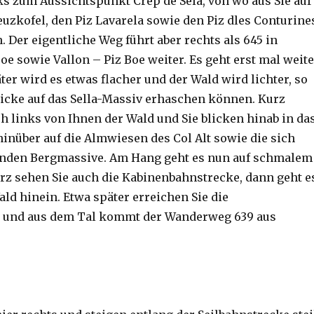
nks zum Aussichtspunkt Crep de Sela, von wo aus Sie auf
euzkofel, den Piz Lavarela sowie den Piz dles Conturine
 Der eigentliche Weg führt aber rechts als 645 in
e sowie Vallon – Piz Boe weiter. Es geht erst mal weite
äter wird es etwas flacher und der Wald wird lichter, so
Blicke auf das Sella-Massiv erhaschen können. Kurz
ch links von Ihnen der Wald und Sie blicken hinab in da
hinüber auf die Almwiesen des Col Alt sowie die sich
enden Bergmassive. Am Hang geht es nun auf schmalem
urz sehen Sie auch die Kabinenbahnstrecke, dann geht e
ld hinein. Etwa später erreichen Sie die
e und aus dem Tal kommt der Wanderweg 639 aus