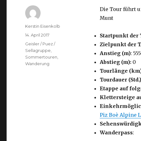
Die Tour führt 
Munt
Autor
Kerstin Eisenkolb
Veröffentlicht
14. April 2017
Startpunkt der 
am
Kategorien
Geisler / Puez /
Zielpunkt der 
Sellagruppe
,
Anstieg (m)
: 555
Sommertouren
,
Abstieg (m):
0
Wanderung
Tourlänge (km
Tourdauer (Std.)
Etappe auf fo
Klettersteige a
Einkehrmöglic
Piz Boè Alpine 
Sehenswürdigk
Wanderpass
: