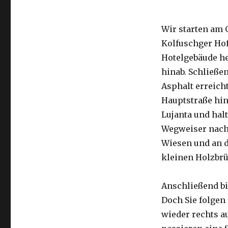
Wir starten am 
Kolfuschger Hofe
Hotelgebäude h
hinab. Schließe
Asphalt erreicht
Hauptstraße hin
Lujanta und hal
Wegweiser nach 
Wiesen und an de
kleinen Holzbrü
Anschließend bi
Doch Sie folgen
wieder rechts a