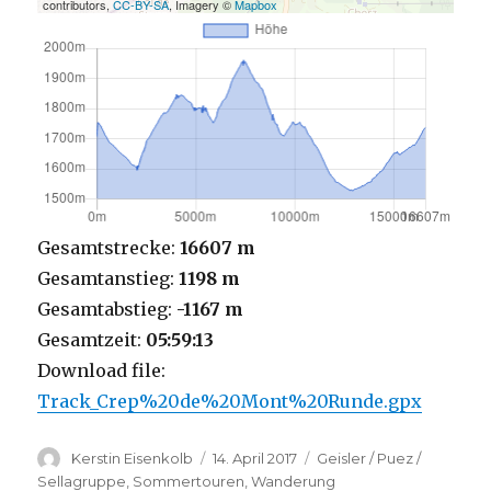
contributors,
CC-BY-SA
, Imagery ©
Mapbox
Gesamtstrecke:
16607 m
Gesamtanstieg:
1198 m
Gesamtabstieg:
-1167 m
Gesamtzeit:
05:59:13
Download file:
Track_Crep%20de%20Mont%20Runde.gpx
Autor
Veröffentlicht
Kategorien
Kerstin Eisenkolb
14. April 2017
Geisler / Puez /
am
Sellagruppe
,
Sommertouren
,
Wanderung