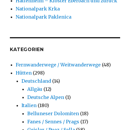
Hattenheim – Kloster Eberbach und zurück
Nationalpark Krka
Nationalpark Paklenica
KATEGORIEN
Fernwanderwege / Weitwanderwege
(48)
Hütten
(298)
Deutschland
(14)
Allgäu
(12)
Deutsche Alpen
(1)
Italien
(180)
Belluneser Dolomiten
(18)
Fanes / Sennes / Prags
(17)
Geisler / Puez / Sella
(58)