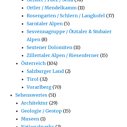
Ortler / Mendelkamm
(11)
Rosengarten / Schlern / Langkofel
(37)
Sarntaler Alpen
(5)
Sesvennagruppe / Ötztaler & Stubaier
Alpen
(8)
Sextener Dolomiten
(11)
Zillertaler Alpen / Riesenferner
(15)
Österreich
(104)
Salzburger Land
(2)
Tirol
(32)
Vorarlberg
(70)
Sehenswertes
(51)
Architektur
(29)
Geologie / Geotop
(15)
Museen
(1)
Nationalparks
(2)