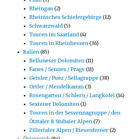
Rheingau
(2)
Rheinisches Schiefergebirge
(12)
Schwarzwald
(5)
Touren im Saarland
(4)
Touren in Rheinhessen
(36)
Italien
(85)
Belluneser Dolomiten
(11)
Fanes / Sennes / Prags
(11)
Geisler / Puez / Sellagruppe
(38)
Ortler / Mendelkamm
(3)
Rosengarten / Schlern / Langkofel
(14)
Sextener Dolomiten
(1)
Touren in der Sesvennagruppe / den
Ötztaler & Stubaier Alpen
(7)
Zillertaler Alpen / Riesenferner
(2)
Österreich
(84)