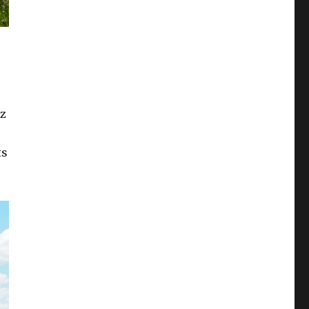
uz
ts