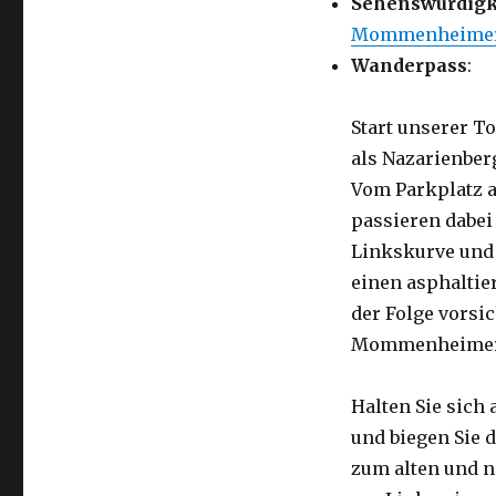
Sehenswürdigk
Mommenheimer 
Wanderpass
:
Start unserer T
als Nazarienber
Vom Parkplatz a
passieren dabei
Linkskurve und v
einen asphaltier
der Folge vorsi
Mommenheimer 
Halten Sie sich
und biegen Sie d
zum alten und 