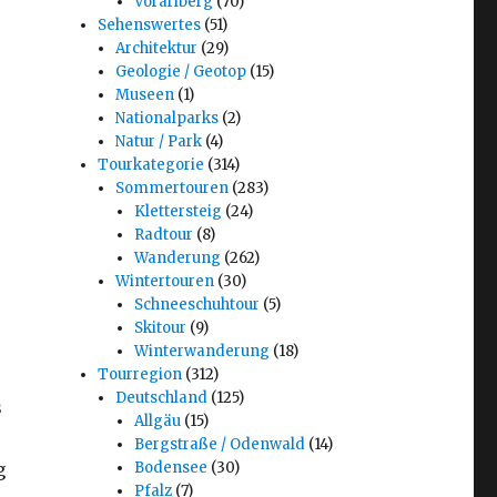
Vorarlberg
(70)
Sehenswertes
(51)
Architektur
(29)
Geologie / Geotop
(15)
Museen
(1)
Nationalparks
(2)
Natur / Park
(4)
Tourkategorie
(314)
Sommertouren
(283)
Klettersteig
(24)
Radtour
(8)
Wanderung
(262)
Wintertouren
(30)
Schneeschuhtour
(5)
Skitour
(9)
Winterwanderung
(18)
Tourregion
(312)
Deutschland
(125)
s
Allgäu
(15)
Bergstraße / Odenwald
(14)
g
Bodensee
(30)
Pfalz
(7)