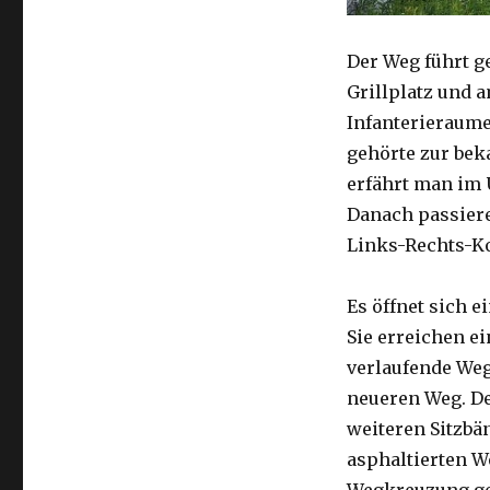
Der Weg führt g
Grillplatz und 
Infanterieraume
gehörte zur bek
erfährt man im 
Danach passiere
Links-Rechts-K
Es öffnet sich e
Sie erreichen e
verlaufende Wege
neueren Weg. De
weiteren Sitzbä
asphaltierten W
Wegkreuzung gel