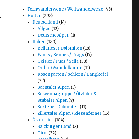
Fernwanderwege / Weitwanderwege
(48)
Hütten
(298)
r
Deutschland
(14)
Allgäu
(12)
Deutsche Alpen
(1)
Italien
(180)
Belluneser Dolomiten
(18)
Fanes / Sennes / Prags
(17)
Geisler / Puez / Sella
(58)
Ortler / Mendelkamm
(11)
Rosengarten / Schlern / Langkofel
(37)
Sarntaler Alpen
(5)
Sesvennagruppe / Ötztaler &
Stubaier Alpen
(8)
Sextener Dolomiten
(11)
Zillertaler Alpen / Riesenferner
(15)
Österreich
(104)
Salzburger Land
(2)
Tirol
(32)