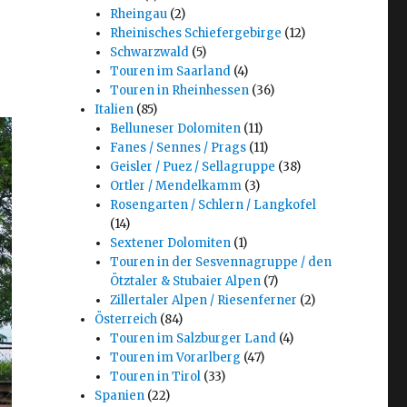
Rheingau
(2)
Rheinisches Schiefergebirge
(12)
Schwarzwald
(5)
Touren im Saarland
(4)
Touren in Rheinhessen
(36)
Italien
(85)
Belluneser Dolomiten
(11)
Fanes / Sennes / Prags
(11)
Geisler / Puez / Sellagruppe
(38)
Ortler / Mendelkamm
(3)
Rosengarten / Schlern / Langkofel
(14)
Sextener Dolomiten
(1)
Touren in der Sesvennagruppe / den
Ötztaler & Stubaier Alpen
(7)
Zillertaler Alpen / Riesenferner
(2)
Österreich
(84)
Touren im Salzburger Land
(4)
Touren im Vorarlberg
(47)
Touren in Tirol
(33)
Spanien
(22)