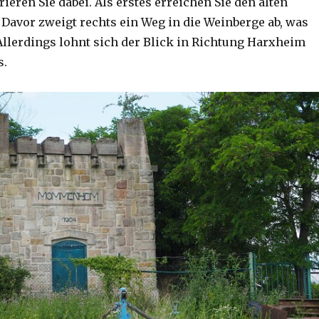
ieren Sie dabei. Als erstes erreichen Sie den alten
 Davor zweigt rechts ein Weg in die Weinberge ab, was
 Allerdings lohnt sich der Blick in Richtung Harxheim
s.