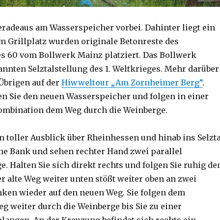
eradeaus am Wasserspeicher vorbei. Dahinter liegt ein
am Grillplatz wurden originale Betonreste des
s 60 vom Bollwerk Mainz platziert. Das Bollwerk
annten Selztalstellung des 1. Weltkrieges. Mehr darüber
Übrigen auf der
Hiwweltour „Am Zornheimer Berg“
.
n Sie den neuen Wasserspeicher und folgen in einer
ombination dem Weg durch die Weinberge.
in toller Ausblick über Rheinhessen und hinab ins Selzta
ine Bank und sehen rechter Hand zwei parallel
. Halten Sie sich direkt rechts und folgen Sie ruhig d
r alte Weg weiter unten stößt weiter oben an zwei
nken wieder auf den neuen Weg. Sie folgen dem
eg weiter durch die Weinberge bis Sie zu einer
angen. An der Kreuzung befindet sich rechts ein