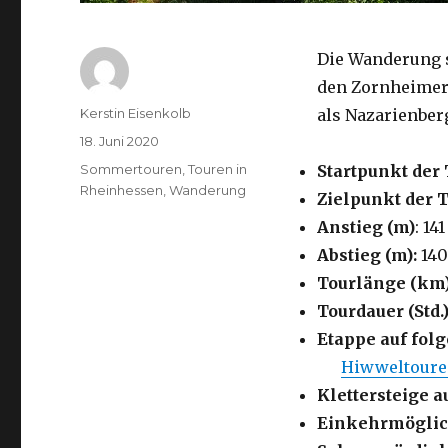
Die Wanderung 
den Zornheimer
Autor
Kerstin Eisenkolb
als Nazarienber
Veröffentlicht
18. Juni 2020
am
Kategorien
Sommertouren
,
Touren in
Startpunkt der 
Rheinhessen
,
Wanderung
Zielpunkt der 
Anstieg (m)
: 141
Abstieg (m):
140
Tourlänge (km
Tourdauer (Std.)
Etappe auf fo
Hiwweltour
Klettersteige a
Einkehrmöglic