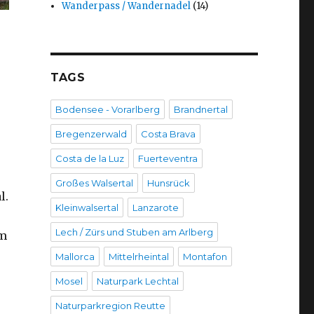
Wanderpass / Wandernadel
(14)
TAGS
Bodensee - Vorarlberg
Brandnertal
Bregenzerwald
Costa Brava
Costa de la Luz
Fuerteventra
Großes Walsertal
Hunsrück
l.
Kleinwalsertal
Lanzarote
Lech / Zürs und Stuben am Arlberg
em
Mallorca
Mittelrheintal
Montafon
Mosel
Naturpark Lechtal
Naturparkregion Reutte