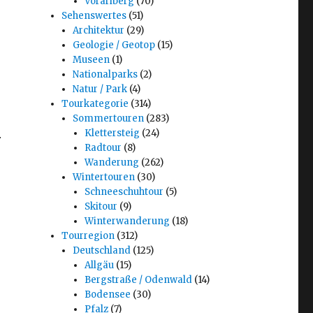
Vorarlberg
(70)
Sehenswertes
(51)
Architektur
(29)
Geologie / Geotop
(15)
Museen
(1)
Nationalparks
(2)
Natur / Park
(4)
Tourkategorie
(314)
Sommertouren
(283)
Klettersteig
(24)
r
Radtour
(8)
Wanderung
(262)
Wintertouren
(30)
Schneeschuhtour
(5)
Skitour
(9)
Winterwanderung
(18)
s
Tourregion
(312)
Deutschland
(125)
Allgäu
(15)
Bergstraße / Odenwald
(14)
Bodensee
(30)
Pfalz
(7)