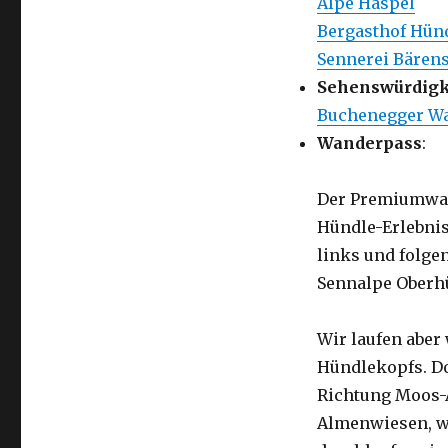
Alpe Haspel
Bergasthof Hün
Sennerei Bäre
Sehenswürdigk
Buchenegger Wa
Wanderpass
:
Der Premiumwand
Hündle-Erlebnis
links und folge
Sennalpe Oberh
Wir laufen aber
Hündlekopfs. Do
Richtung Moos-A
Almenwiesen, wo