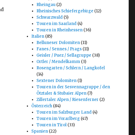
Rheingau
(2)
nd
Rheinisches Schiefergebirge
(12)
Schwarzwald
(5)
Touren im Saarland
(4)
Touren in Rheinhessen
(36)
Italien
(85)
Belluneser Dolomiten
(11)
Fanes / Sennes / Prags
(11)
Geisler / Puez / Sellagruppe
(38)
Ortler / Mendelkamm
(3)
Rosengarten / Schlern / Langkofel
(14)
Sextener Dolomiten
(1)
Touren in der Sesvennagruppe / den
Ötztaler & Stubaier Alpen
(7)
Zillertaler Alpen / Riesenferner
(2)
Österreich
(84)
Touren im Salzburger Land
(4)
Touren im Vorarlberg
(47)
Touren in Tirol
(33)
Spanien
(22)