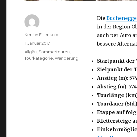
Die
Buchenegger
in der Region O
Autor
Kerstin Eisenkolb
auch per Auto a
Veröffentlicht
1. Januar 2017
bessere Alternat
am
Kategorien
Allgäu
,
Sommertouren
,
Tourkategorie
,
Wanderung
Startpunkt der 
Zielpunkt der 
Anstieg (m)
: 57
Abstieg (m):
574
Tourlänge (km
Tourdauer (Std.)
Etappe auf fo
Klettersteige a
Einkehrmöglic