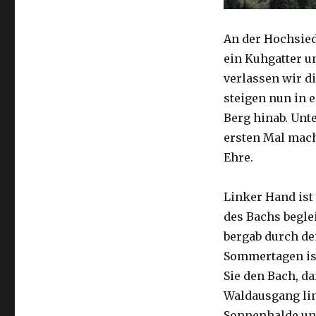
An der Hochsied
ein Kuhgatter un
verlassen wir d
steigen nun in 
Berg hinab. Unt
ersten Mal mac
Ehre.
Linker Hand ist
des Bachs beglei
bergab durch de
Sommertagen ist
Sie den Bach, d
Waldausgang lin
Sonnenhalde un