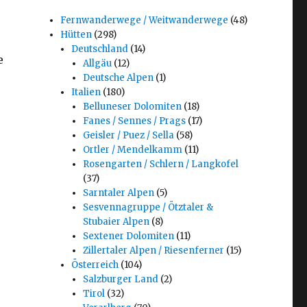
Fernwanderwege / Weitwanderwege
(48)
Hütten
(298)
Deutschland
(14)
e
Allgäu
(12)
Deutsche Alpen
(1)
Italien
(180)
Belluneser Dolomiten
(18)
Fanes / Sennes / Prags
(17)
Geisler / Puez / Sella
(58)
Ortler / Mendelkamm
(11)
Rosengarten / Schlern / Langkofel
(37)
Sarntaler Alpen
(5)
Sesvennagruppe / Ötztaler &
Stubaier Alpen
(8)
Sextener Dolomiten
(11)
Zillertaler Alpen / Riesenferner
(15)
Österreich
(104)
Salzburger Land
(2)
Tirol
(32)