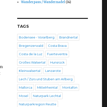
Wanderpass / Wandernadel
(14)
TAGS
Bodensee - Vorarlberg
Brandnertal
Bregenzerwald
Costa Brava
Costa de la Luz
Fuerteventra
Großes Walsertal
Hunsrück
rn
Kleinwalsertal
Lanzarote
t
Lech / Zürs und Stuben am Arlberg
Mallorca
Mittelrheintal
Montafon
Mosel
Naturpark Lechtal
Naturparkregion Reutte