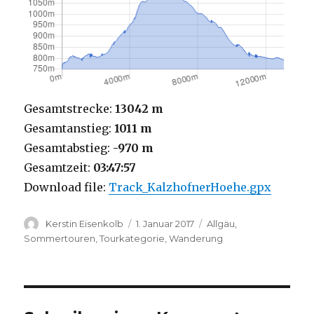
Gesamtstrecke:
13042 m
Gesamtanstieg:
1011 m
Gesamtabstieg:
-970 m
Gesamtzeit:
03:47:57
Download file:
Track_KalzhofnerHoehe.gpx
Autor
Veröffentlicht
Kategorien
Kerstin Eisenkolb
1. Januar 2017
Allgäu
,
am
Sommertouren
,
Tourkategorie
,
Wanderung