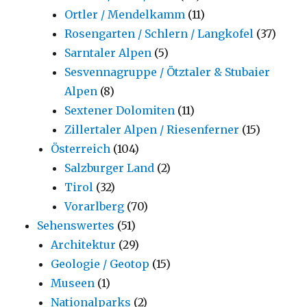
Ortler / Mendelkamm
(11)
Rosengarten / Schlern / Langkofel
(37)
Sarntaler Alpen
(5)
Sesvennagruppe / Ötztaler & Stubaier
Alpen
(8)
Sextener Dolomiten
(11)
Zillertaler Alpen / Riesenferner
(15)
Österreich
(104)
Salzburger Land
(2)
Tirol
(32)
Vorarlberg
(70)
Sehenswertes
(51)
Architektur
(29)
Geologie / Geotop
(15)
Museen
(1)
Nationalparks
(2)