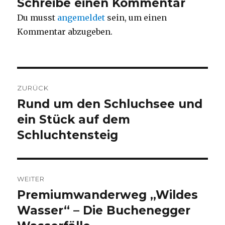
Schreibe einen Kommentar
Du musst
angemeldet
sein, um einen
Kommentar abzugeben.
Beitragsnavigation
ZURÜCK
​Rund um den Schluchsee und
Vorheriger
Beitrag:
ein Stück auf dem
Schluchtensteig
WEITER
Premiumwanderweg „Wildes
Nächster
Beitrag:
Wasser“ – Die Buchenegger