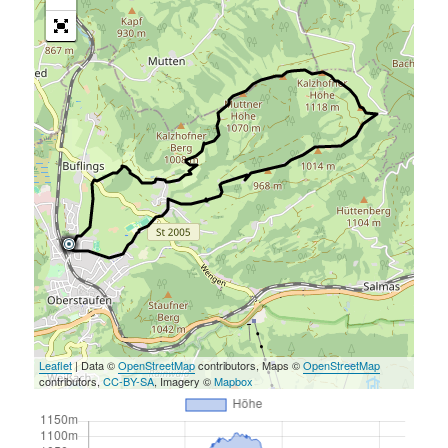
Leaflet
| Data ©
OpenStreetMap
contributors, Maps ©
OpenStreetMap
contributors,
CC-BY-SA
, Imagery ©
Mapbox