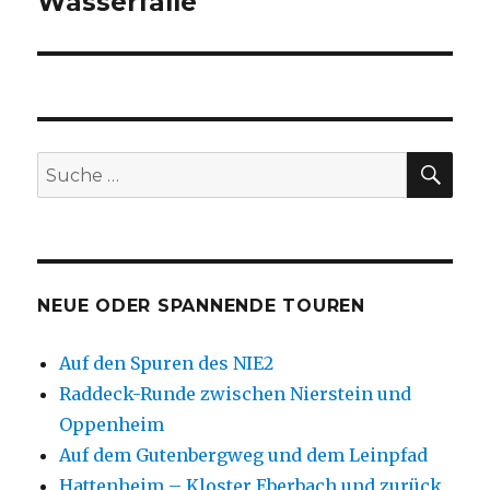
Wasserfälle
SU
Suche
nach:
NEUE ODER SPANNENDE TOUREN
Auf den Spuren des NIE2
Raddeck-Runde zwischen Nierstein und
Oppenheim
Auf dem Gutenbergweg und dem Leinpfad
Hattenheim – Kloster Eberbach und zurück