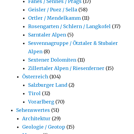
Fanes / Sennes / Prags
(17)
Geisler / Puez / Sella
(58)
Ortler / Mendelkamm
(11)
Rosengarten / Schlern / Langkofel
(37)
Sarntaler Alpen
(5)
Sesvennagruppe / Ötztaler & Stubaier
Alpen
(8)
Sextener Dolomiten
(11)
Zillertaler Alpen / Riesenferner
(15)
Österreich
(104)
Salzburger Land
(2)
Tirol
(32)
Vorarlberg
(70)
Sehenswertes
(51)
Architektur
(29)
Geologie / Geotop
(15)