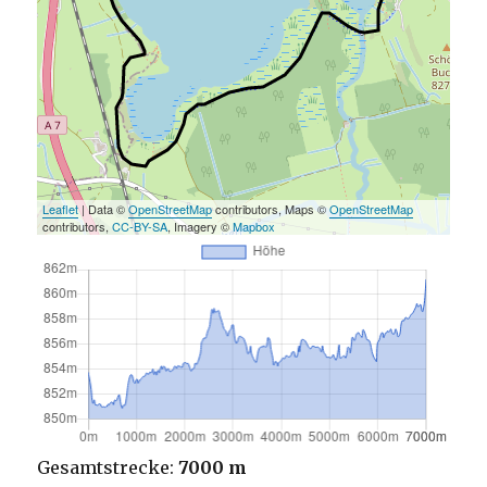
Leaflet
| Data ©
OpenStreetMap
contributors, Maps ©
OpenStreetMap
contributors,
CC-BY-SA
, Imagery ©
Mapbox
Gesamtstrecke:
7000 m