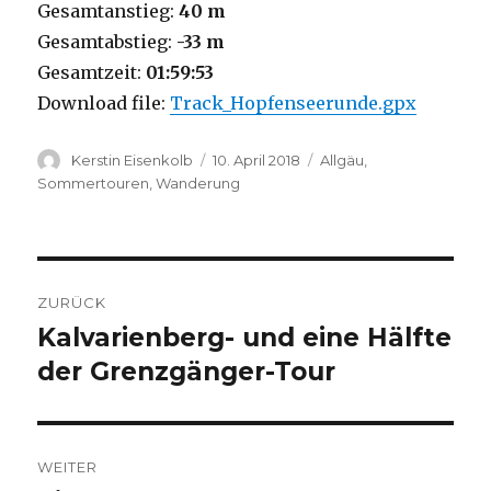
Gesamtanstieg:
40 m
Gesamtabstieg:
-33 m
Gesamtzeit:
01:59:53
Download file:
Track_Hopfenseerunde.gpx
Autor
Veröffentlicht
Kategorien
Kerstin Eisenkolb
10. April 2018
Allgäu
,
am
Sommertouren
,
Wanderung
Beitragsnavigation
ZURÜCK
Kalvarienberg- und eine Hälfte
Vorheriger
Beitrag:
der Grenzgänger-Tour
WEITER