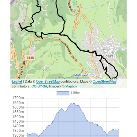
Leaflet
| Data ©
OpenStreetMap
contributors, Maps ©
OpenStreetMap
contributors,
CC-BY-SA
, Imagery ©
Mapbox