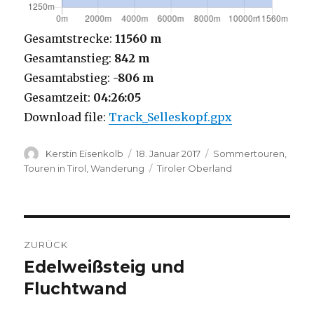
Gesamtstrecke:
11560 m
Gesamtanstieg:
842 m
Gesamtabstieg:
-806 m
Gesamtzeit:
04:26:05
Download file:
Track_Selleskopf.gpx
Autor
Veröffentlicht
Kategorien
Kerstin Eisenkolb
18. Januar 2017
Sommertouren
,
am
Schlagwörter
Touren in Tirol
,
Wanderung
Tiroler Oberland
Beitragsnavigation
ZURÜCK
Edelweißsteig und
Vorheriger
Beitrag:
Fluchtwand