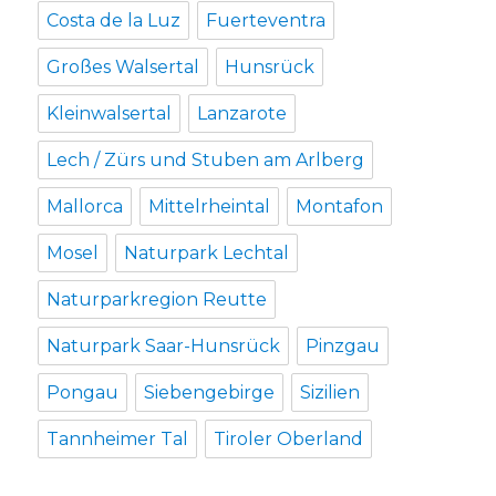
Costa de la Luz
Fuerteventra
Großes Walsertal
Hunsrück
Kleinwalsertal
Lanzarote
Lech / Zürs und Stuben am Arlberg
Mallorca
Mittelrheintal
Montafon
Mosel
Naturpark Lechtal
Naturparkregion Reutte
Naturpark Saar-Hunsrück
Pinzgau
Pongau
Siebengebirge
Sizilien
Tannheimer Tal
Tiroler Oberland