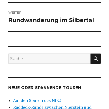
WEITER
Rundwanderung im Silbertal
Nächster
Beitrag:
SU
Suche
nach:
NEUE ODER SPANNENDE TOUREN
Auf den Spuren des NIE2
Raddeck-Runde zwischen Nierstein und