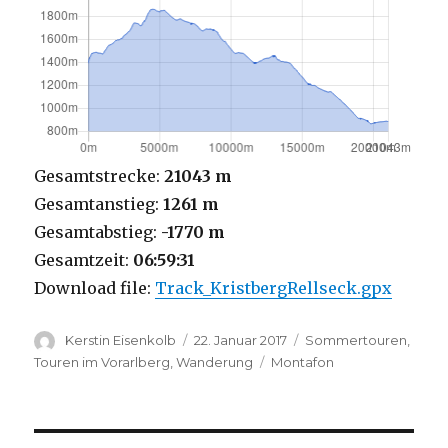
Gesamtstrecke:
21043 m
Gesamtanstieg:
1261 m
Gesamtabstieg:
-1770 m
Gesamtzeit:
06:59:31
Download file:
Track_KristbergRellseck.gpx
Autor
Veröffentlicht
Kategorien
Kerstin Eisenkolb
22. Januar 2017
Sommertouren
,
am
Schlagwörter
Touren im Vorarlberg
,
Wanderung
Montafon