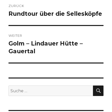
Beitragsnavigation
ZURÜCK
Rundtour über die Sellesköpfe
Vorheriger
Beitrag:
WEITER
Golm – Lindauer Hütte –
Nächster
Beitrag:
Gauertal
SU
Suche
nach: