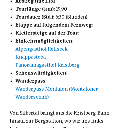
Abstieg (m):
1.181
Tourlänge (km):
19,90
Tourdauer (Std.):
6:30 (Stunden)
Etappe auf folgendem Fernweg
:
Klettersteige auf der Tour
:
Einkehrmöglichkeiten
:
Alpengasthof Rellseck
Knappastoba
Panoramagasthof Kristberg
Sehenswürdigkeiten
:
Wanderpass
:
Wanderpass Montafon (Montafoner
Wanderschuh)
Von Silbertal bringt uns die Kristberg-Bahn
hinauf zur Bergstation, wo wir uns links