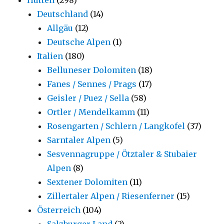
Deutschland
(14)
Allgäu
(12)
Deutsche Alpen
(1)
Italien
(180)
Belluneser Dolomiten
(18)
Fanes / Sennes / Prags
(17)
Geisler / Puez / Sella
(58)
Ortler / Mendelkamm
(11)
Rosengarten / Schlern / Langkofel
(37)
Sarntaler Alpen
(5)
Sesvennagruppe / Ötztaler & Stubaier
Alpen
(8)
Sextener Dolomiten
(11)
Zillertaler Alpen / Riesenferner
(15)
Österreich
(104)
Salzburger Land
(2)