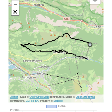
−
Leaflet
| Data ©
OpenStreetMap
contributors, Maps ©
OpenStreetMap
contributors,
CC-BY-SA
, Imagery ©
Mapbox