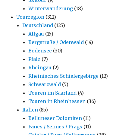
Winterwanderung
(18)
Tourregion
(312)
Deutschland
(125)
Allgäu
(15)
Bergstraße / Odenwald
(14)
Bodensee
(30)
Pfalz
(7)
Rheingau
(2)
Rheinisches Schiefergebirge
(12)
Schwarzwald
(5)
Touren im Saarland
(4)
Touren in Rheinhessen
(36)
Italien
(85)
Belluneser Dolomiten
(11)
Fanes / Sennes / Prags
(11)
Geisler / Puez / Sellagruppe
(38)