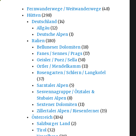
Fernwanderwege / Weitwanderwege
(48)
Hütten
(298)
Deutschland
(14)
Allgäu
(12)
Deutsche Alpen
(1)
Italien
(180)
Belluneser Dolomiten
(18)
Fanes / Sennes / Prags
(17)
Geisler / Puez / Sella
(58)
Ortler / Mendelkamm
(11)
Rosengarten / Schlern / Langkofel
(37)
Sarntaler Alpen
(5)
Sesvennagruppe / Ötztaler &
Stubaier Alpen
(8)
Sextener Dolomiten
(11)
Zillertaler Alpen / Riesenferner
(15)
Österreich
(104)
Salzburger Land
(2)
Tirol
(32)