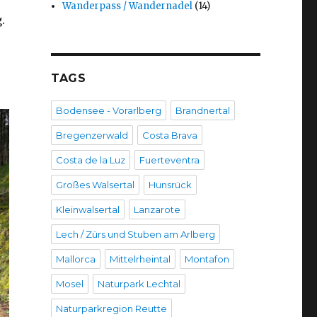
Wanderpass / Wandernadel
(14)
.
TAGS
Bodensee - Vorarlberg
Brandnertal
Bregenzerwald
Costa Brava
Costa de la Luz
Fuerteventra
Großes Walsertal
Hunsrück
Kleinwalsertal
Lanzarote
Lech / Zürs und Stuben am Arlberg
Mallorca
Mittelrheintal
Montafon
Mosel
Naturpark Lechtal
Naturparkregion Reutte