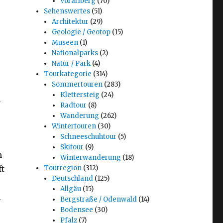
Vorarlberg
(70)
Sehenswertes
(51)
Architektur
(29)
Geologie / Geotop
(15)
Museen
(1)
Nationalparks
(2)
Natur / Park
(4)
Tourkategorie
(314)
Sommertouren
(283)
Klettersteig
(24)
n
Radtour
(8)
Wanderung
(262)
Wintertouren
(30)
Schneeschuhtour
(5)
Skitour
(9)
m
Winterwanderung
(18)
ft
Tourregion
(312)
Deutschland
(125)
Allgäu
(15)
n
Bergstraße / Odenwald
(14)
Bodensee
(30)
Pfalz
(7)