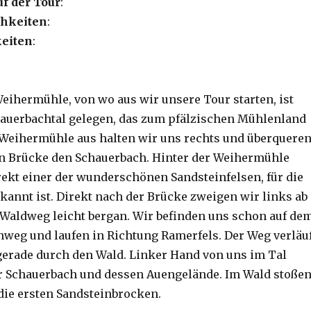
uf der Tour
:
hkeiten
:
eiten
:
eihermühle, von wo aus wir unsere Tour starten, ist
hauerbachtal gelegen, das zum pfälzischen Mühlenland
 Weihermühle aus halten wir uns rechts und überquere
en Brücke den Schauerbach. Hinter der Weihermühle
irekt einer der wunderschönen Sandsteinfelsen, für die
ekannt ist. Direkt nach der Brücke zweigen wir links ab
Waldweg leicht bergan. Wir befinden uns schon auf de
weg und laufen in Richtung Ramerfels. Der Weg verläu
gerade durch den Wald. Linker Hand von uns im Tal
er Schauerbach und dessen Auengelände. Im Wald stoße
 die ersten Sandsteinbrocken.