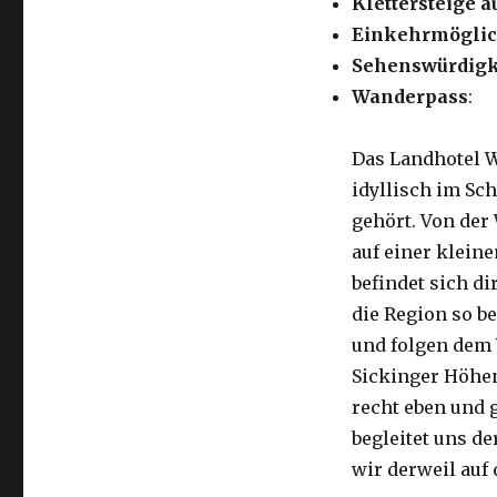
Klettersteige a
Einkehrmöglic
Sehenswürdigk
Wanderpass
:
Das Landhotel W
idyllisch im Sc
gehört. Von der
auf einer klein
befindet sich d
die Region so b
und folgen dem 
Sickinger Höhen
recht eben und 
begleitet uns d
wir derweil auf