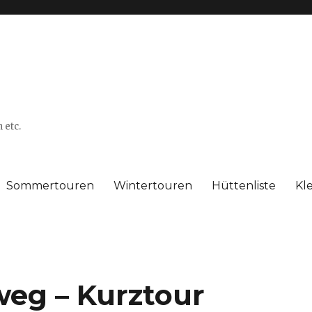
 etc.
Sommertouren
Wintertouren
Hüttenliste
Kl
eg – Kurztour