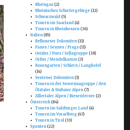
Rheingau
(2)
Rheinisches Schiefergebirge
(12)
Schwarzwald
(5)
Touren im Saarland
(4)
Touren in Rheinhessen
(36)
Italien
(85)
Belluneser Dolomiten
(11)
Fanes / Sennes / Prags
(11)
Geisler / Puez / Sellagruppe
(38)
Ortler / Mendelkamm
(3)
Rosengarten / Schlern / Langkofel
(14)
Sextener Dolomiten
(1)
Touren in der Sesvennagruppe / den
Ötztaler & Stubaier Alpen
(7)
Zillertaler Alpen / Riesenferner
(2)
Österreich
(84)
Touren im Salzburger Land
(4)
Touren im Vorarlberg
(47)
Touren in Tirol
(33)
Spanien
(22)