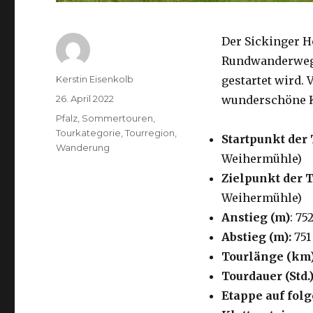
Der Sickinger H
Rundwanderweg,
Autor
Kerstin Eisenkolb
gestartet wird. 
Veröffentlicht
26. April 2022
wunderschöne K
am
Kategorien
Pfalz
,
Sommertouren
,
Tourkategorie
,
Tourregion
,
Startpunkt der 
Wanderung
Weihermühle)
Zielpunkt der 
Weihermühle)
Anstieg (m)
: 75
Abstieg (m):
751
Tourlänge (km
Tourdauer (Std.)
Etappe auf fo