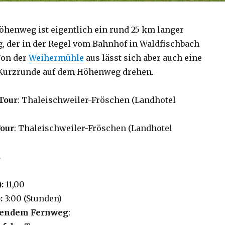
öhenweg ist eigentlich ein rund 25 km langer
 der in der Regel vom Bahnhof in Waldfischbach
Von der
Weihermühle
aus lässt sich aber auch eine
urzrunde auf dem Höhenweg drehen.
Tour
: Thaleischweiler-Fröschen (Landhotel
Tour
: Thaleischweiler-Fröschen (Landhotel
2
):
11,00
:
3:00 (Stunden)
lgendem Fernweg
: