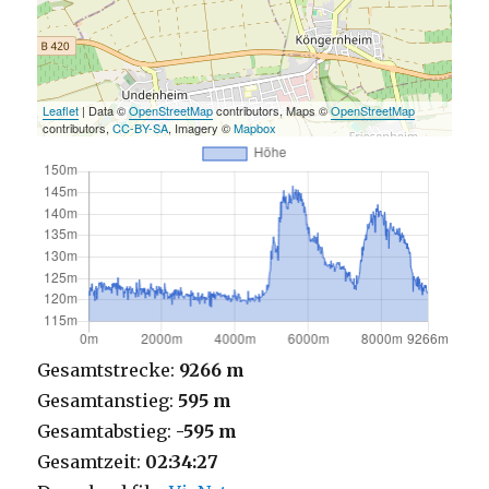
Leaflet
| Data ©
OpenStreetMap
contributors, Maps ©
OpenStreetMap
contributors,
CC-BY-SA
, Imagery ©
Mapbox
Gesamtstrecke:
9266 m
Gesamtanstieg:
595 m
Gesamtabstieg:
-595 m
Gesamtzeit:
02:34:27