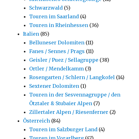
Schwarzwald
(5)
Touren im Saarland
(4)
Touren in Rheinhessen
(36)
Italien
(85)
Belluneser Dolomiten
(11)
Fanes / Sennes / Prags
(11)
Geisler / Puez / Sellagruppe
(38)
Ortler / Mendelkamm
(3)
Rosengarten / Schlern / Langkofel
(14)
Sextener Dolomiten
(1)
Touren in der Sesvennagruppe / den
Ötztaler & Stubaier Alpen
(7)
Zillertaler Alpen / Riesenferner
(2)
Österreich
(84)
Touren im Salzburger Land
(4)
Touren im Vorarlberg
(47)