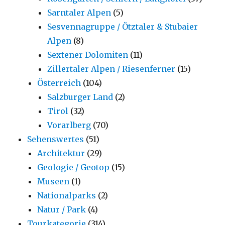
Sarntaler Alpen
(5)
Sesvennagruppe / Ötztaler & Stubaier
Alpen
(8)
Sextener Dolomiten
(11)
Zillertaler Alpen / Riesenferner
(15)
Österreich
(104)
Salzburger Land
(2)
Tirol
(32)
Vorarlberg
(70)
Sehenswertes
(51)
Architektur
(29)
Geologie / Geotop
(15)
Museen
(1)
Nationalparks
(2)
Natur / Park
(4)
Tourkategorie
(314)