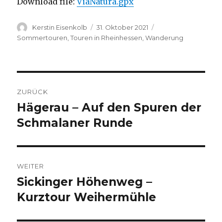
Download file:
ViaNatura.gpx
Autor
Veröffentlicht
Kategorien
Kerstin Eisenkolb
31. Oktober 2021
am
Sommertouren
,
Touren in Rheinhessen
,
Wanderung
Beitragsnavigation
ZURÜCK
Hägerau – Auf den Spuren der
Vorheriger
Beitrag:
Schmalaner Runde
WEITER
Sickinger Höhenweg –
Nächster
Beitrag:
Kurztour Weihermühle