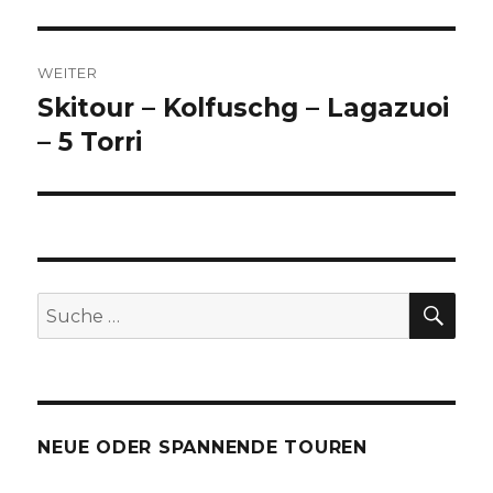
Beitrag:
WEITER
Skitour – Kolfuschg – Lagazuoi
Nächster
Beitrag:
– 5 Torri
SU
Suche
nach:
NEUE ODER SPANNENDE TOUREN