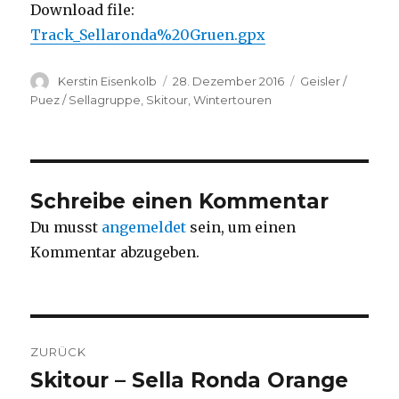
Download file:
Track_Sellaronda%20Gruen.gpx
Autor
Veröffentlicht
Kategorien
Kerstin Eisenkolb
28. Dezember 2016
Geisler /
am
Puez / Sellagruppe
,
Skitour
,
Wintertouren
Schreibe einen Kommentar
Du musst
angemeldet
sein, um einen
Kommentar abzugeben.
Beitragsnavigation
ZURÜCK
Skitour – Sella Ronda Orange
Vorheriger