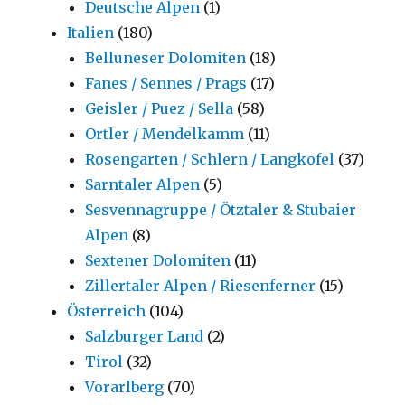
Deutsche Alpen
(1)
Italien
(180)
Belluneser Dolomiten
(18)
Fanes / Sennes / Prags
(17)
Geisler / Puez / Sella
(58)
Ortler / Mendelkamm
(11)
Rosengarten / Schlern / Langkofel
(37)
Sarntaler Alpen
(5)
Sesvennagruppe / Ötztaler & Stubaier
Alpen
(8)
Sextener Dolomiten
(11)
Zillertaler Alpen / Riesenferner
(15)
Österreich
(104)
Salzburger Land
(2)
Tirol
(32)
Vorarlberg
(70)