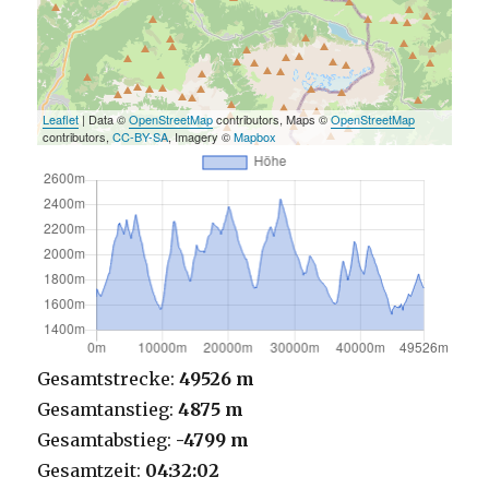
Leaflet
| Data ©
OpenStreetMap
contributors, Maps ©
OpenStreetMap
contributors,
CC-BY-SA
, Imagery ©
Mapbox
Gesamtstrecke:
49526 m
Gesamtanstieg:
4875 m
Gesamtabstieg:
-4799 m
Gesamtzeit:
04:32:02