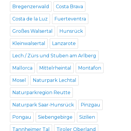
Bregenzerwald
Costa Brava
Costa de la Luz
Fuerteventra
Großes Walsertal
Hunsrück
Kleinwalsertal
Lanzarote
Lech / Zürs und Stuben am Arlberg
Mallorca
Mittelrheintal
Montafon
Mosel
Naturpark Lechtal
Naturparkregion Reutte
Naturpark Saar-Hunsrück
Pinzgau
Pongau
Siebengebirge
Sizilien
Tannheimer Tal
Tiroler Oberland