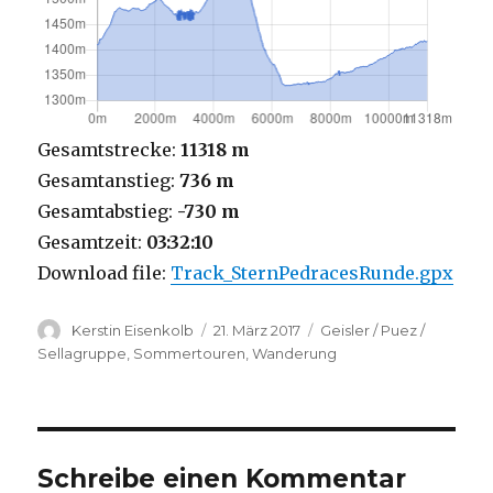
Gesamtstrecke:
11318 m
Gesamtanstieg:
736 m
Gesamtabstieg:
-730 m
Gesamtzeit:
03:32:10
Download file:
Track_SternPedracesRunde.gpx
Autor
Veröffentlicht
Kategorien
Kerstin Eisenkolb
21. März 2017
Geisler / Puez /
am
Sellagruppe
,
Sommertouren
,
Wanderung
Schreibe einen Kommentar