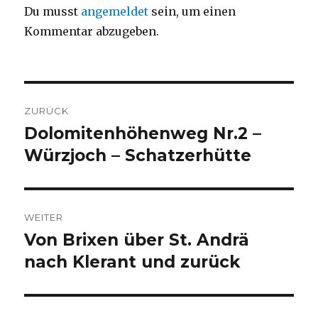
Du musst
angemeldet
sein, um einen
Kommentar abzugeben.
Beitragsnavigation
ZURÜCK
Dolomitenhöhenweg Nr.2 –
Vorheriger
Beitrag:
Würzjoch – Schatzerhütte
WEITER
Von Brixen über St. Andrä
Nächster
Beitrag:
nach Klerant und zurück