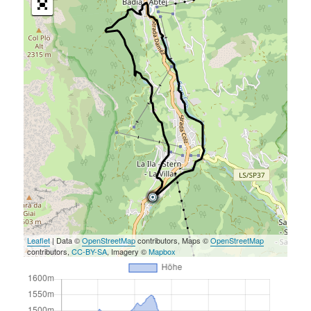
Leaflet
| Data ©
OpenStreetMap
contributors, Maps ©
OpenStreetMap
contributors,
CC-BY-SA
, Imagery ©
Mapbox