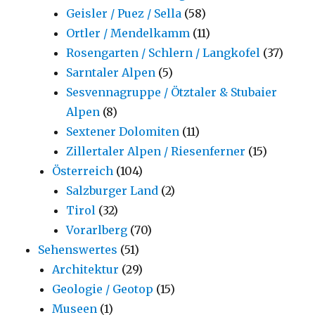
Geisler / Puez / Sella
(58)
Ortler / Mendelkamm
(11)
Rosengarten / Schlern / Langkofel
(37)
Sarntaler Alpen
(5)
Sesvennagruppe / Ötztaler & Stubaier
Alpen
(8)
Sextener Dolomiten
(11)
Zillertaler Alpen / Riesenferner
(15)
Österreich
(104)
Salzburger Land
(2)
Tirol
(32)
Vorarlberg
(70)
Sehenswertes
(51)
Architektur
(29)
Geologie / Geotop
(15)
Museen
(1)