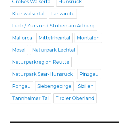
Großes Walsertal
Hunsrück
Kleinwalsertal
Lanzarote
Lech / Zürs und Stuben am Arlberg
Mallorca
Mittelrheintal
Montafon
Mosel
Naturpark Lechtal
Naturparkregion Reutte
Naturpark Saar-Hunsrück
Pinzgau
Pongau
Siebengebirge
Sizilien
Tannheimer Tal
Tiroler Oberland