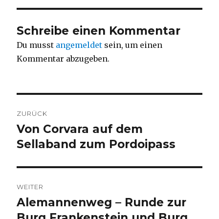
Schreibe einen Kommentar
Du musst
angemeldet
sein, um einen
Kommentar abzugeben.
Beitragsnavigation
ZURÜCK
Von Corvara auf dem
Vorheriger
Beitrag:
Sellaband zum Pordoipass
WEITER
Alemannenweg – Runde zur
Nächster
Beitrag:
Burg Frankenstein und Burg