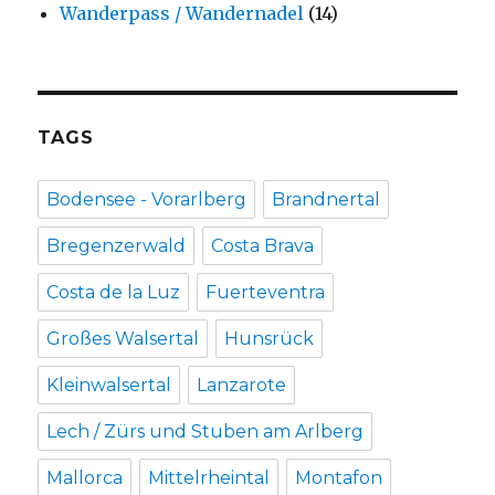
Wanderpass / Wandernadel
(14)
TAGS
Bodensee - Vorarlberg
Brandnertal
Bregenzerwald
Costa Brava
Costa de la Luz
Fuerteventra
Großes Walsertal
Hunsrück
Kleinwalsertal
Lanzarote
Lech / Zürs und Stuben am Arlberg
Mallorca
Mittelrheintal
Montafon