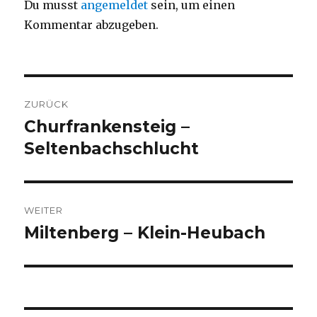
Du musst
angemeldet
sein, um einen
Kommentar abzugeben.
Beitragsnavigation
ZURÜCK
Churfrankensteig –
Vorheriger
Beitrag:
Seltenbachschlucht
WEITER
Miltenberg – Klein-Heubach
Nächster
Beitrag: