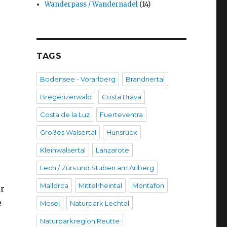
Wanderpass / Wandernadel
(14)
TAGS
Bodensee - Vorarlberg
Brandnertal
Bregenzerwald
Costa Brava
Costa de la Luz
Fuerteventra
Großes Walsertal
Hunsrück
Kleinwalsertal
Lanzarote
Lech / Zürs und Stuben am Arlberg
Mallorca
Mittelrheintal
Montafon
er
e
Mosel
Naturpark Lechtal
Naturparkregion Reutte