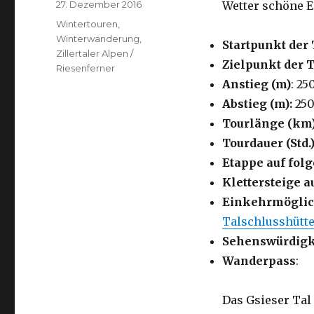
Veröffentlicht
27. Dezember 2016
Wetter schöne E
am
Kategorien
Wintertouren
,
Winterwanderung
,
Startpunkt der 
Zillertaler Alpen /
Zielpunkt der 
Riesenferner
Anstieg (m)
: 25
Abstieg (m):
25
Tourlänge (km
Tourdauer (Std.)
Etappe auf fo
Klettersteige a
Einkehrmöglic
Talschlusshütte
Sehenswürdigk
Wanderpass
:
Das Gsieser Tal