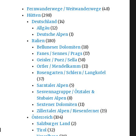
Fernwanderwege / Weitwanderwege
(48)
Hütten
(298)
Deutschland
(14)
Allgäu
(12)
Deutsche Alpen
(1)
Italien
(180)
Belluneser Dolomiten
(18)
Fanes / Sennes / Prags
(17)
Geisler / Puez / Sella
(58)
Ortler / Mendelkamm
(11)
Rosengarten / Schlern / Langkofel
(37)
Sarntaler Alpen
(5)
Sesvennagruppe / Ötztaler &
Stubaier Alpen
(8)
Sextener Dolomiten
(11)
Zillertaler Alpen / Riesenferner
(15)
Österreich
(104)
Salzburger Land
(2)
d
Tirol
(32)