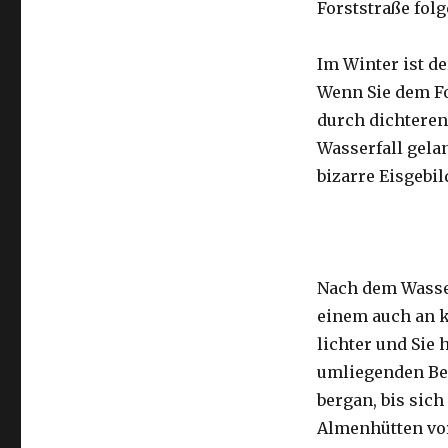
Forststraße folg
Im Winter ist d
Wenn Sie dem Fo
durch dichteren
Wasserfall gela
bizarre Eisgebi
Nach dem Wasserf
einem auch an k
lichter und Sie
umliegenden Ber
bergan, bis sich
Almenhütten vor