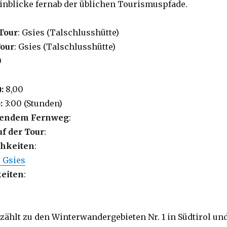
inblicke fernab der üblichen Tourismuspfade.​
Tour
: Gsies (Talschlusshütte)
Tour
: Gsies (Talschlusshütte)
0
0
):
8,00
:
3:00 (Stunden)
lgendem Fernweg
:
uf der Tour
:
hkeiten
:
 Gsies
eiten
:
 zählt zu den Winterwandergebieten Nr. 1 in Südtirol un