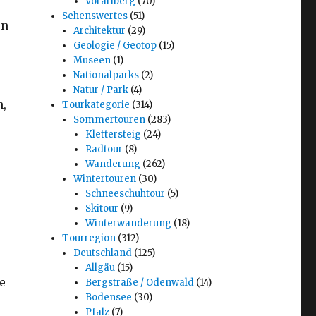
Vorarlberg
(70)
Sehenswertes
(51)
rn
Architektur
(29)
Geologie / Geotop
(15)
Museen
(1)
Nationalparks
(2)
Natur / Park
(4)
n,
Tourkategorie
(314)
Sommertouren
(283)
Klettersteig
(24)
Radtour
(8)
Wanderung
(262)
Wintertouren
(30)
Schneeschuhtour
(5)
Skitour
(9)
Winterwanderung
(18)
Tourregion
(312)
Deutschland
(125)
Allgäu
(15)
e
Bergstraße / Odenwald
(14)
Bodensee
(30)
Pfalz
(7)