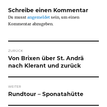
Schreibe einen Kommentar
Du musst
angemeldet
sein, um einen
Kommentar abzugeben.
Beitragsnavigation
ZURÜCK
Von Brixen über St. Andrä
Vorheriger
Beitrag:
nach Klerant und zurück
WEITER
Rundtour – Sponatahütte
Nächster
Beitrag: