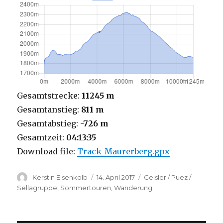
Gesamtstrecke:
11245 m
Gesamtanstieg:
811 m
Gesamtabstieg:
-726 m
Gesamtzeit:
04:13:35
Download file:
Track_Maurerberg.gpx
Autor
Veröffentlicht
Kategorien
Kerstin Eisenkolb
14. April 2017
Geisler / Puez /
am
Sellagruppe
,
Sommertouren
,
Wanderung