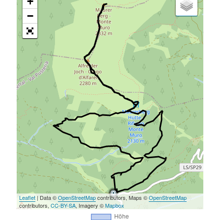
+
−
Leaflet
| Data ©
OpenStreetMap
contributors, Maps ©
OpenStreetMap
contributors,
CC-BY-SA
, Imagery ©
Mapbox