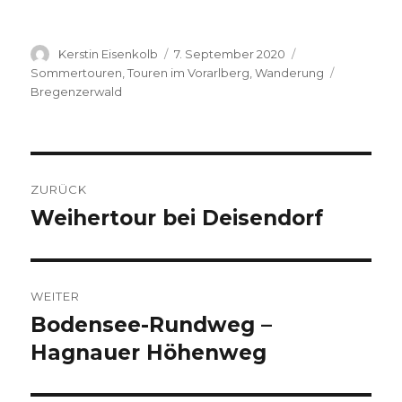
Autor
Veröffentlicht
Kategorien
Kerstin Eisenkolb
7. September 2020
am
Schlagwör
Sommertouren
,
Touren im Vorarlberg
,
Wanderung
Bregenzerwald
Beitragsnavigation
ZURÜCK
Weihertour bei Deisendorf
Vorheriger
Beitrag:
WEITER
Bodensee-Rundweg –
Nächster
Beitrag:
Hagnauer Höhenweg