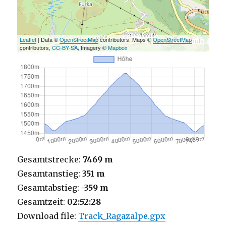
Leaflet
| Data ©
OpenStreetMap
contributors, Maps ©
OpenStreetMap
contributors,
CC-BY-SA
, Imagery ©
Mapbox
Gesamtstrecke:
7469 m
Gesamtanstieg:
351 m
Gesamtabstieg:
-359 m
Gesamtzeit:
02:52:28
Download file:
Track_Ragazalpe.gpx