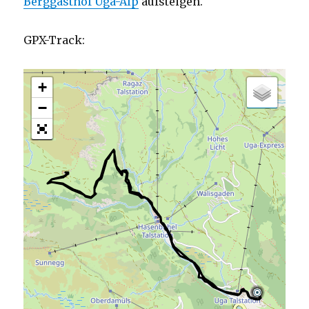
Berggasthof Uga-Alp
aufsteigen.
GPX-Track:
+
−