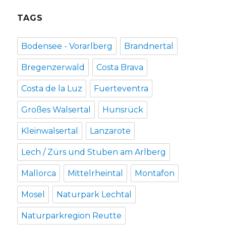
TAGS
Bodensee - Vorarlberg
Brandnertal
Bregenzerwald
Costa Brava
Costa de la Luz
Fuerteventra
Großes Walsertal
Hunsrück
Kleinwalsertal
Lanzarote
Lech / Zürs und Stuben am Arlberg
Mallorca
Mittelrheintal
Montafon
Mosel
Naturpark Lechtal
Naturparkregion Reutte