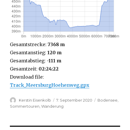
Gesamtstrecke:
7368 m
Gesamtanstieg:
120 m
Gesamtabstieg:
-111 m
Gesamtzeit:
02:24:22
Download file:
Track_MeersburgHoehenweg.gpx
Autor
Veröffentlicht
Kategorien
Kerstin Eisenkolb
7. September 2020
Bodensee
,
am
Sommertouren
,
Wanderung