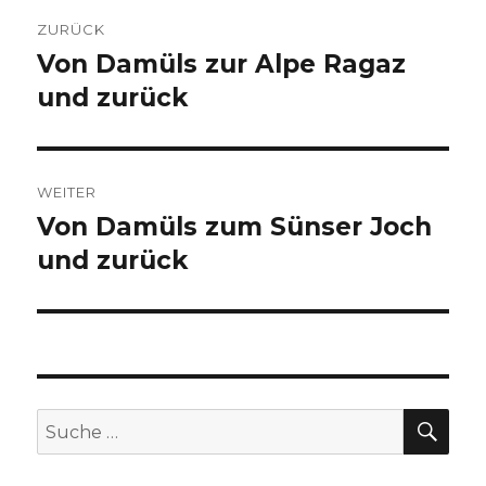
Beitragsnavigation
ZURÜCK
Von Damüls zur Alpe Ragaz
Vorheriger
Beitrag:
und zurück
WEITER
Von Damüls zum Sünser Joch
Nächster
Beitrag:
und zurück
SU
Suche
nach: