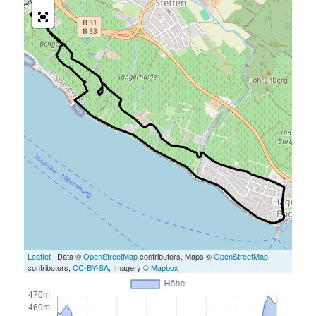
Leaflet
| Data ©
OpenStreetMap
contributors, Maps ©
OpenStreetMap
contributors,
CC-BY-SA
, Imagery ©
Mapbox