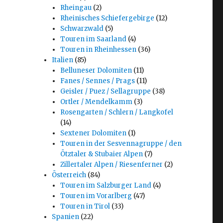
Rheingau
(2)
Rheinisches Schiefergebirge
(12)
Schwarzwald
(5)
Touren im Saarland
(4)
Touren in Rheinhessen
(36)
Italien
(85)
Belluneser Dolomiten
(11)
Fanes / Sennes / Prags
(11)
Geisler / Puez / Sellagruppe
(38)
Ortler / Mendelkamm
(3)
Rosengarten / Schlern / Langkofel
(14)
Sextener Dolomiten
(1)
Touren in der Sesvennagruppe / den
Ötztaler & Stubaier Alpen
(7)
Zillertaler Alpen / Riesenferner
(2)
Österreich
(84)
Touren im Salzburger Land
(4)
Touren im Vorarlberg
(47)
Touren in Tirol
(33)
Spanien
(22)