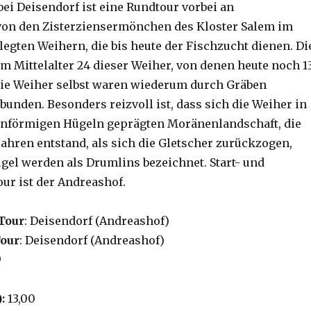
bei Deisendorf ist eine Rundtour vorbei an
von den Zisterziensermönchen des Kloster Salem im
legten Weihern, die bis heute der Fischzucht dienen. Di
m Mittelalter 24 dieser Weiher, von denen heute noch 1
 Die Weiher selbst waren wiederum durch Gräben
unden. Besonders reizvoll ist, dass sich die Weiher in
enförmigen Hügeln geprägten Moränenlandschaft, die
Jahren entstand, als sich die Gletscher zurückzogen,
ügel werden als Drumlins bezeichnet. Start- und
our ist der Andreashof.
Tour
: Deisendorf (Andreashof)
Tour
: Deisendorf (Andreashof)
9
):
13,00