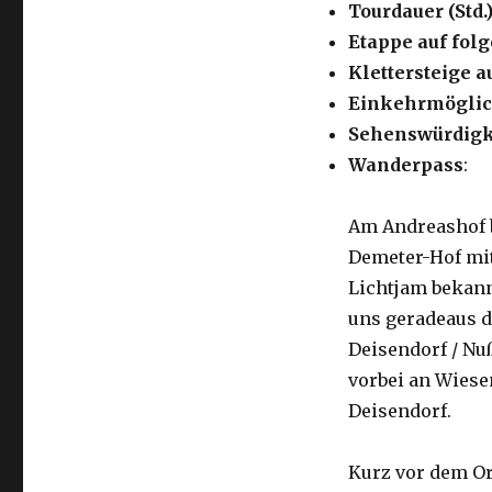
Tourdauer (Std.)
Etappe auf fo
Klettersteige a
Einkehrmöglic
Sehenswürdigk
Wanderpass
:
Am Andreashof b
Demeter-Hof mit
Lichtjam bekann
uns geradeaus d
Deisendorf / Nu
vorbei an Wiese
Deisendorf.
Kurz vor dem Or