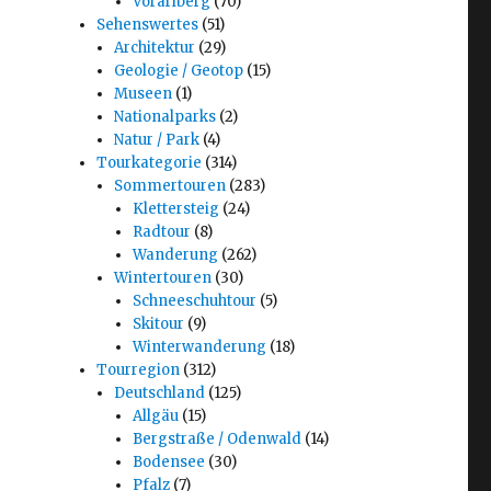
Vorarlberg
(70)
Sehenswertes
(51)
Architektur
(29)
Geologie / Geotop
(15)
Museen
(1)
Nationalparks
(2)
Natur / Park
(4)
Tourkategorie
(314)
Sommertouren
(283)
Klettersteig
(24)
Radtour
(8)
Wanderung
(262)
Wintertouren
(30)
Schneeschuhtour
(5)
Skitour
(9)
Winterwanderung
(18)
Tourregion
(312)
Deutschland
(125)
Allgäu
(15)
Bergstraße / Odenwald
(14)
Bodensee
(30)
Pfalz
(7)