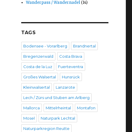
Wanderpass / Wandernadel
(14)
TAGS
Bodensee - Vorarlberg
Brandnertal
Bregenzerwald
Costa Brava
Costa de la Luz
Fuerteventra
Großes Walsertal
Hunsrück
Kleinwalsertal
Lanzarote
Lech / Zürs und Stuben am Arlberg
Mallorca
Mittelrheintal
Montafon
Mosel
Naturpark Lechtal
Naturparkregion Reutte