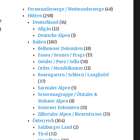
Fernwanderwege / Weitwanderwege
(48)
Hütten
(298)
e
Deutschland
(14)
3
Allgäu
(12)
Deutsche Alpen
(1)
Italien
(180)
Belluneser Dolomiten
(18)
Fanes / Sennes / Prags
(17)
Geisler / Puez / Sella
(58)
Ortler / Mendelkamm
(11)
Rosengarten / Schlern / Langkofel
(37)
Sarntaler Alpen
(5)
Sesvennagruppe / Ötztaler &
Stubaier Alpen
(8)
Sextener Dolomiten
(11)
Zillertaler Alpen / Riesenferner
(15)
Österreich
(104)
Salzburger Land
(2)
Tirol
(32)