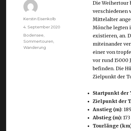
Die Weihertour 
verschiedenen 
Autor
Kerstin Eisenkolb
Mittelalter ange
Veröffentlicht
4. September 2020
Mönche legten i
am
Kategorien
Bodensee
,
existieren, an.
Sommertouren
,
miteinander verb
Wanderung
einer von tropf
vor rund 15000 
befinden. Die H
Zielpunkt der T
Startpunkt der 
Zielpunkt der 
Anstieg (m)
: 18
Abstieg (m):
173
Tourlänge (km