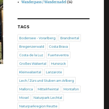
Wanderpass / Wandernadel
(14)
TAGS
Bodensee - Vorarlberg
Brandnertal
Bregenzerwald
Costa Brava
Costa de la Luz
Fuerteventra
Großes Walsertal
Hunsrück
Kleinwalsertal
Lanzarote
Lech / Zürs und Stuben am Arlberg
Mallorca
Mittelrheintal
Montafon
Mosel
Naturpark Lechtal
Naturparkregion Reutte