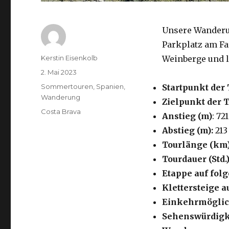
Unsere Wanderun
Parkplatz am Fa
Autor
Kerstin Eisenkolb
Weinberge und l
Veröffentlicht
2. Mai 2023
am
Kategorien
Sommertouren
,
Spanien
,
Startpunkt der 
Wanderung
Zielpunkt der 
Schlagwörter
Costa Brava
Anstieg (m)
: 721
Abstieg (m):
213
Tourlänge (km
Tourdauer (Std.)
Etappe auf fo
Klettersteige a
Einkehrmöglic
Sehenswürdigk