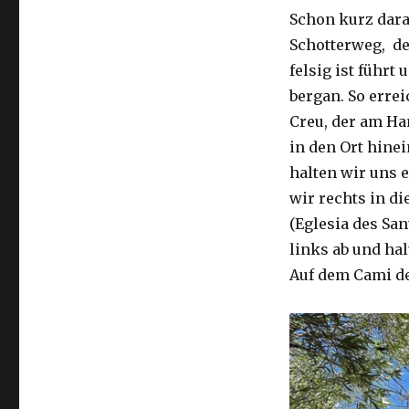
Schon kurz dara
Schotterweg, de
felsig ist führt
bergan. So erre
Creu, der am Han
in den Ort hinei
halten wir uns e
wir rechts in di
(Eglesia des San
links ab und ha
Auf dem Cami de