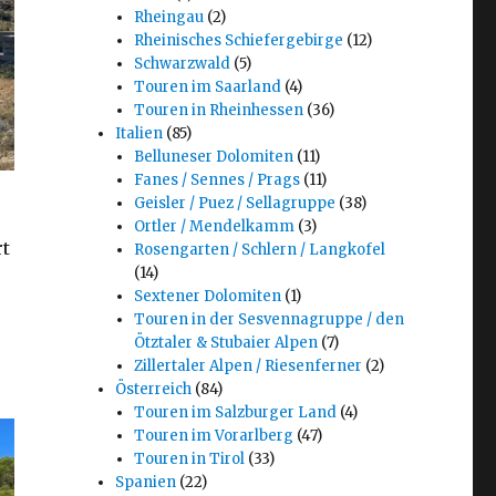
Rheingau
(2)
Rheinisches Schiefergebirge
(12)
Schwarzwald
(5)
Touren im Saarland
(4)
Touren in Rheinhessen
(36)
Italien
(85)
Belluneser Dolomiten
(11)
Fanes / Sennes / Prags
(11)
Geisler / Puez / Sellagruppe
(38)
Ortler / Mendelkamm
(3)
rt
Rosengarten / Schlern / Langkofel
(14)
Sextener Dolomiten
(1)
Touren in der Sesvennagruppe / den
Ötztaler & Stubaier Alpen
(7)
Zillertaler Alpen / Riesenferner
(2)
Österreich
(84)
Touren im Salzburger Land
(4)
Touren im Vorarlberg
(47)
Touren in Tirol
(33)
Spanien
(22)