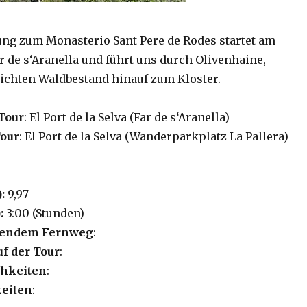
g zum Monasterio Sant Pere de Rodes startet am
r de s‘Aranella und führt uns durch Olivenhaine,
ichten Waldbestand hinauf zum Kloster.
Tour
: El Port de la Selva (Far de s‘Aranella)
Tour
: El Port de la Selva (Wanderparkplatz La Pallera)
):
9,97
:
3:00 (Stunden)
lgendem Fernweg
:
uf der Tour
:
hkeiten
:
eiten
: