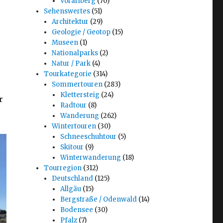
Vorarlberg
(70)
Sehenswertes
(51)
Architektur
(29)
Geologie / Geotop
(15)
Museen
(1)
Nationalparks
(2)
Natur / Park
(4)
Tourkategorie
(314)
Sommertouren
(283)
Klettersteig
(24)
r
Radtour
(8)
Wanderung
(262)
Wintertouren
(30)
Schneeschuhtour
(5)
Skitour
(9)
Winterwanderung
(18)
Tourregion
(312)
Deutschland
(125)
Allgäu
(15)
Bergstraße / Odenwald
(14)
Bodensee
(30)
Pfalz
(7)