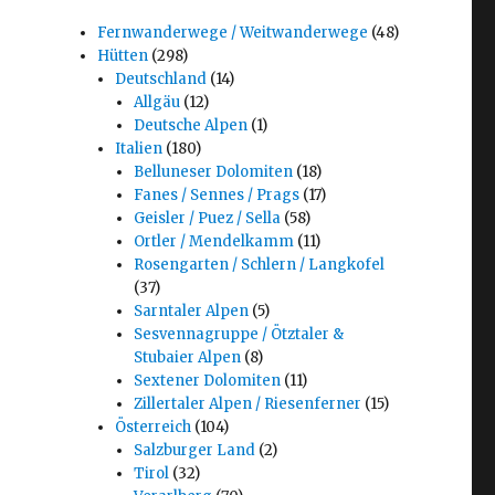
Fernwanderwege / Weitwanderwege
(48)
Hütten
(298)
Deutschland
(14)
Allgäu
(12)
Deutsche Alpen
(1)
Italien
(180)
Belluneser Dolomiten
(18)
Fanes / Sennes / Prags
(17)
Geisler / Puez / Sella
(58)
Ortler / Mendelkamm
(11)
Rosengarten / Schlern / Langkofel
(37)
Sarntaler Alpen
(5)
Sesvennagruppe / Ötztaler &
Stubaier Alpen
(8)
Sextener Dolomiten
(11)
Zillertaler Alpen / Riesenferner
(15)
Österreich
(104)
Salzburger Land
(2)
Tirol
(32)