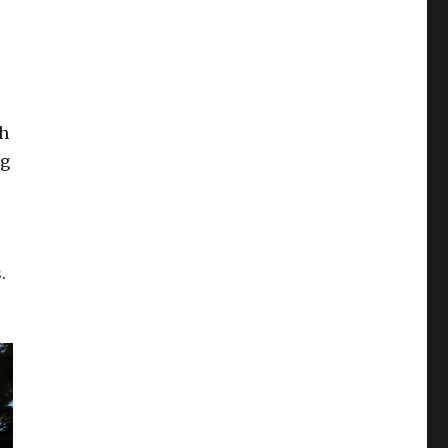
ch
eg
.