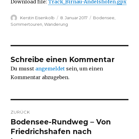
Download file:
Track_Birnau-Andelshofen.gpx
Autor
Veröffentlicht
Kategorien
Kerstin Eisenkolb
8. Januar 2017
Bodensee
,
am
Sommertouren
,
Wanderung
Schreibe einen Kommentar
Du musst
angemeldet
sein, um einen
Kommentar abzugeben.
Beitragsnavigation
ZURÜCK
Bodensee-Rundweg – Von
Vorheriger
Beitrag:
Friedrichshafen nach