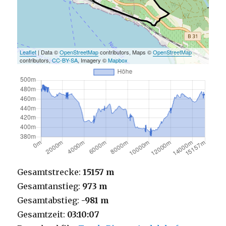
Leaflet
| Data ©
OpenStreetMap
contributors, Maps ©
OpenStreetMap
contributors,
CC-BY-SA
, Imagery ©
Mapbox
Gesamtstrecke:
15157 m
Gesamtanstieg:
973 m
Gesamtabstieg:
-981 m
Gesamtzeit:
03:10:07