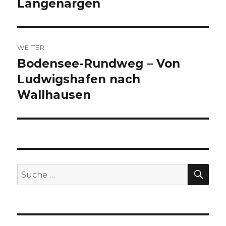
Langenargen
WEITER
Bodensee-Rundweg – Von
Nächster
Beitrag:
Ludwigshafen nach
Wallhausen
SU
Suche
nach: