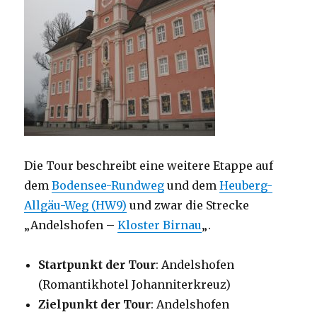
Die Tour beschreibt eine weitere Etappe auf
dem
Bodensee-Rundweg
und dem
Heuberg-
Allgäu-Weg (HW9)
und zwar die Strecke
„Andelshofen –
Kloster Birnau
„.
Startpunkt der Tour
: Andelshofen
(Romantikhotel Johanniterkreuz)
Zielpunkt der Tour
: Andelshofen