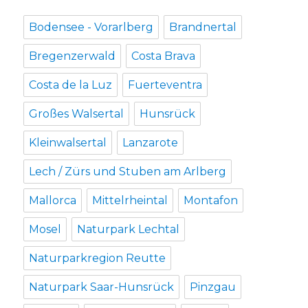
Bodensee - Vorarlberg
Brandnertal
Bregenzerwald
Costa Brava
Costa de la Luz
Fuerteventra
Großes Walsertal
Hunsrück
Kleinwalsertal
Lanzarote
Lech / Zürs und Stuben am Arlberg
Mallorca
Mittelrheintal
Montafon
Mosel
Naturpark Lechtal
Naturparkregion Reutte
Naturpark Saar-Hunsrück
Pinzgau