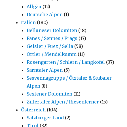
Allgäu
(12)
Deutsche Alpen
(1)
Italien
(180)
Belluneser Dolomiten
(18)
Fanes / Sennes / Prags
(17)
Geisler / Puez / Sella
(58)
Ortler / Mendelkamm
(11)
Rosengarten / Schlern / Langkofel
(37)
Sarntaler Alpen
(5)
Sesvennagruppe / Ötztaler & Stubaier
Alpen
(8)
Sextener Dolomiten
(11)
Zillertaler Alpen / Riesenferner
(15)
Österreich
(104)
Salzburger Land
(2)
Tirol
(32)