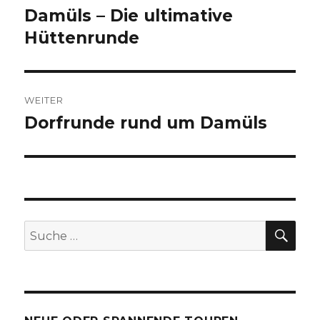
Damüls – Die ultimative
Vorheriger
Beitrag:
Hüttenrunde
WEITER
Dorfrunde rund um Damüls
Nächster
Beitrag:
SU
Suche
nach: