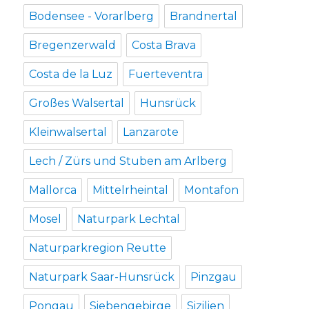
Bodensee - Vorarlberg
Brandnertal
Bregenzerwald
Costa Brava
Costa de la Luz
Fuerteventra
Großes Walsertal
Hunsrück
Kleinwalsertal
Lanzarote
Lech / Zürs und Stuben am Arlberg
Mallorca
Mittelrheintal
Montafon
Mosel
Naturpark Lechtal
Naturparkregion Reutte
Naturpark Saar-Hunsrück
Pinzgau
Pongau
Siebengebirge
Sizilien