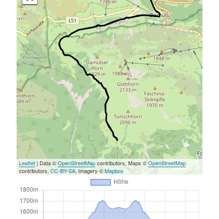
Leaflet
| Data ©
OpenStreetMap
contributors, Maps ©
OpenStreetMap
contributors,
CC-BY-SA
, Imagery ©
Mapbox