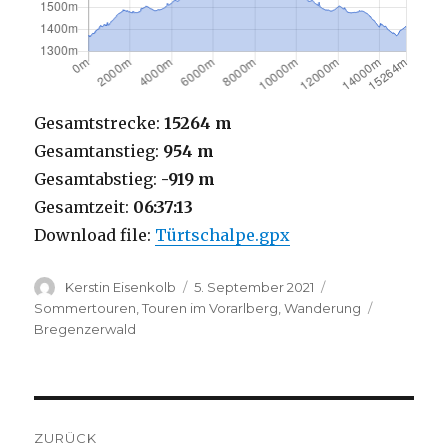
Gesamtstrecke:
15264 m
Gesamtanstieg:
954 m
Gesamtabstieg:
-919 m
Gesamtzeit:
06:37:13
Download file:
Türtschalpe.gpx
Autor
Veröffentlicht
Kategorien
Kerstin Eisenkolb
5. September 2021
am
Schlagwör
Sommertouren
,
Touren im Vorarlberg
,
Wanderung
Bregenzerwald
Beitragsnavigation
ZURÜCK