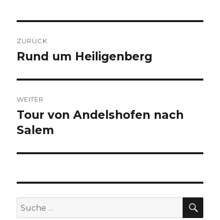
Beitragsnavigation
ZURÜCK
Rund um Heiligenberg
Vorheriger
Beitrag:
WEITER
Tour von Andelshofen nach
Nächster
Beitrag:
Salem
SU
Suche
nach: