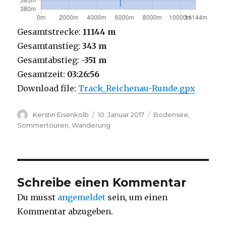
Gesamtstrecke:
11144 m
Gesamtanstieg:
343 m
Gesamtabstieg:
-351 m
Gesamtzeit:
03:26:56
Download file:
Track_Reichenau-Runde.gpx
Autor
Veröffentlicht
Kategorien
Kerstin Eisenkolb
10. Januar 2017
Bodensee
,
am
Sommertouren
,
Wanderung
Schreibe einen Kommentar
Du musst
angemeldet
sein, um einen
Kommentar abzugeben.