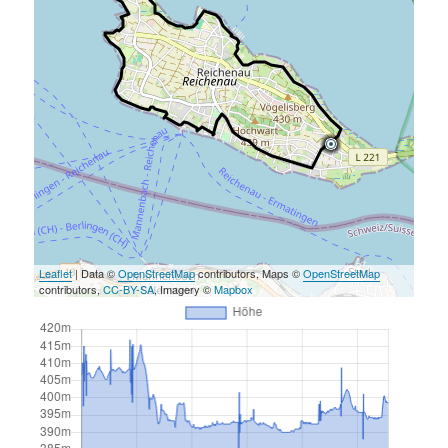
Leaflet
| Data ©
OpenStreetMap
contributors, Maps ©
OpenStreetMap
contributors,
CC-BY-SA
, Imagery ©
Mapbox