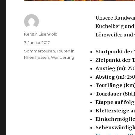
Unsere Rundwand
Küchelberg und
Autor
Kerstin Eisenkolb
Lörzweiler und 
Veröffentlicht
7. Januar 2017
am
Kategorien
Sommertouren
,
Touren in
Startpunkt der 
Rheinhessen
,
Wanderung
Zielpunkt der 
Anstieg (m)
: 25
Abstieg (m):
25
Tourlänge (km
Tourdauer (Std.)
Etappe auf fo
Klettersteige a
Einkehrmöglic
Sehenswürdigk