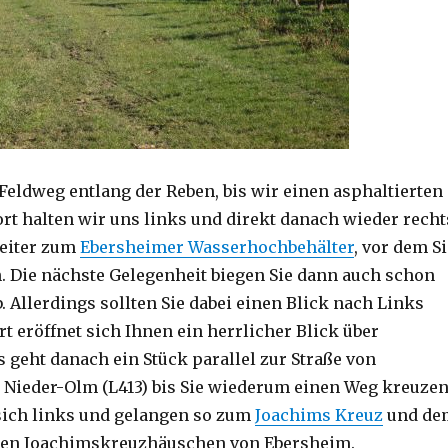
Feldweg entlang der Reben, bis wir einen asphaltierten
rt halten wir uns links und direkt danach wieder recht
weiter zum
Ebersheimer Wasserhochbehälter
, vor dem S
. Die nächste Gelegenheit biegen Sie dann auch schon
. Allerdings sollten Sie dabei einen Blick nach Links
t eröffnet sich Ihnen ein herrlicher Blick über
 geht danach ein Stück parallel zur Straße von
Nieder-Olm (L413) bis Sie wiederum einen Weg kreuzen
 sich links und gelangen so zum
Joachims Kreuz
und de
den Joachimskreuzhäuschen von Ebersheim.