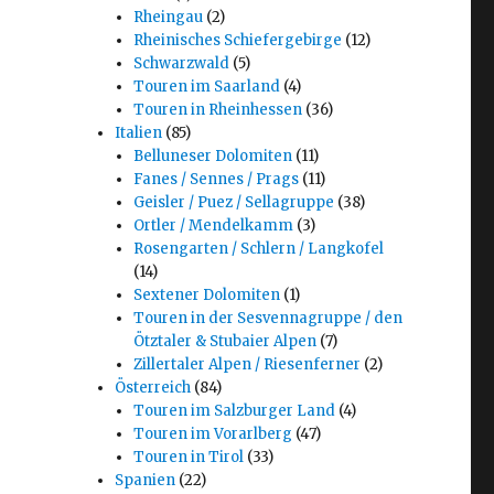
Rheingau
(2)
Rheinisches Schiefergebirge
(12)
Schwarzwald
(5)
Touren im Saarland
(4)
Touren in Rheinhessen
(36)
Italien
(85)
Belluneser Dolomiten
(11)
Fanes / Sennes / Prags
(11)
Geisler / Puez / Sellagruppe
(38)
Ortler / Mendelkamm
(3)
Rosengarten / Schlern / Langkofel
(14)
Sextener Dolomiten
(1)
Touren in der Sesvennagruppe / den
Ötztaler & Stubaier Alpen
(7)
Zillertaler Alpen / Riesenferner
(2)
Österreich
(84)
Touren im Salzburger Land
(4)
Touren im Vorarlberg
(47)
Touren in Tirol
(33)
Spanien
(22)