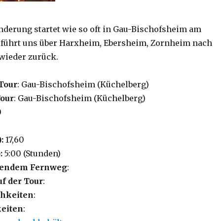
erung startet wie so oft in Gau-Bischofsheim am
 führt uns über Harxheim, Ebersheim, Zornheim nach
wieder zurück.
Tour
: Gau-Bischofsheim (Küchelberg)
Tour
: Gau-Bischofsheim (Küchelberg)
0
0
):
17,60
:
5:00 (Stunden)
lgendem Fernweg
:
uf der Tour
:
hkeiten
:
eiten
: