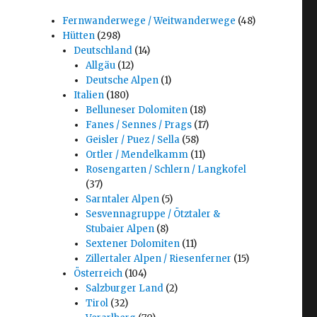
Fernwanderwege / Weitwanderwege
(48)
Hütten
(298)
Deutschland
(14)
Allgäu
(12)
Deutsche Alpen
(1)
Italien
(180)
Belluneser Dolomiten
(18)
Fanes / Sennes / Prags
(17)
Geisler / Puez / Sella
(58)
Ortler / Mendelkamm
(11)
Rosengarten / Schlern / Langkofel
(37)
Sarntaler Alpen
(5)
Sesvennagruppe / Ötztaler &
Stubaier Alpen
(8)
Sextener Dolomiten
(11)
Zillertaler Alpen / Riesenferner
(15)
Österreich
(104)
Salzburger Land
(2)
Tirol
(32)