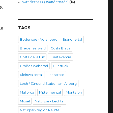
Wanderpass / Wandernadel
(14)
ng
ie
TAGS
Bodensee - Vorarlberg
Brandnertal
Bregenzerwald
Costa Brava
Costa de la Luz
Fuerteventra
Großes Walsertal
Hunsrück
Kleinwalsertal
Lanzarote
Lech / Zürs und Stuben am Arlberg
Mallorca
Mittelrheintal
Montafon
Mosel
Naturpark Lechtal
Naturparkregion Reutte