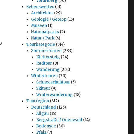
Vorarlberg
(70)
Sehenswertes
(51)
Architektur
(29)
Geologie / Geotop
(15)
Museen
(1)
Nationalparks
(2)
Natur / Park
(4)
s
Tourkategorie
(314)
Sommertouren
(283)
Klettersteig
(24)
Radtour
(8)
Wanderung
(262)
Wintertouren
(30)
Schneeschuhtour
(5)
Skitour
(9)
Winterwanderung
(18)
Tourregion
(312)
Deutschland
(125)
Allgäu
(15)
Bergstraße / Odenwald
(14)
Bodensee
(30)
Pfalz
(7)