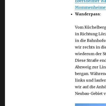
Ebersheimer Wa
Mommenheimer 
Wanderpass
:
Vom Küchelberg 
in Richtung Lör
in die Bahnhofs
wir rechts in d
wiederum der St
Diese Straße en
Abzweig zur Lin
bergan. Während
links und laufe
wir auf die Anh
Neubau-Gebiet 